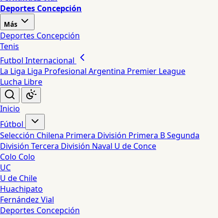
Deportes Concepción
Más
Deportes Concepción
Tenis
Futbol Internacional
La Liga
Liga Profesional Argentina
Premier League
Lucha Libre
Inicio
Fútbol
Selección Chilena
Primera División
Primera B
Segunda
División
Tercera División
Naval
U de Conce
Colo Colo
UC
U de Chile
Huachipato
Fernández Vial
Deportes Concepción