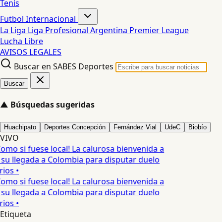
Tenis
Futbol Internacional
La Liga
Liga Profesional Argentina
Premier League
Lucha Libre
AVISOS LEGALES
Buscar en SABES Deportes
Buscar
▲
Búsquedas sugeridas
Huachipato
Deportes Concepción
Fernández Vial
UdeC
Biobío
VIVO
Como si fuese local! La calurosa bienvenida a
 su llegada a Colombia para disputar duelo
ios •
Como si fuese local! La calurosa bienvenida a
 su llegada a Colombia para disputar duelo
ios •
Etiqueta