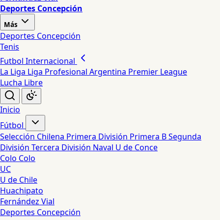
Deportes Concepción
Más
Deportes Concepción
Tenis
Futbol Internacional
La Liga
Liga Profesional Argentina
Premier League
Lucha Libre
Inicio
Fútbol
Selección Chilena
Primera División
Primera B
Segunda
División
Tercera División
Naval
U de Conce
Colo Colo
UC
U de Chile
Huachipato
Fernández Vial
Deportes Concepción