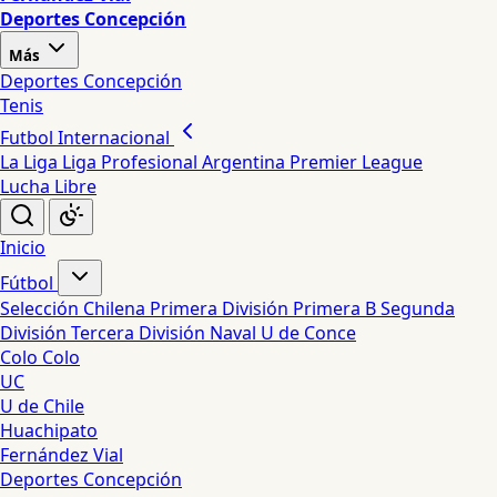
Deportes Concepción
Más
Deportes Concepción
Tenis
Futbol Internacional
La Liga
Liga Profesional Argentina
Premier League
Lucha Libre
Inicio
Fútbol
Selección Chilena
Primera División
Primera B
Segunda
División
Tercera División
Naval
U de Conce
Colo Colo
UC
U de Chile
Huachipato
Fernández Vial
Deportes Concepción