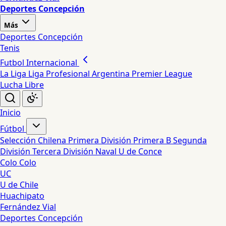
Deportes Concepción
Más
Deportes Concepción
Tenis
Futbol Internacional
La Liga
Liga Profesional Argentina
Premier League
Lucha Libre
Inicio
Fútbol
Selección Chilena
Primera División
Primera B
Segunda
División
Tercera División
Naval
U de Conce
Colo Colo
UC
U de Chile
Huachipato
Fernández Vial
Deportes Concepción