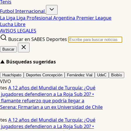
Tenis
Futbol Internacional
La Liga
Liga Profesional Argentina
Premier League
Lucha Libre
AVISOS LEGALES
Buscar en SABES Deportes
Buscar
▲
Búsquedas sugeridas
Huachipato
Deportes Concepción
Fernández Vial
UdeC
Biobío
VIVO
tes
A 12 años del Mundial de Turquía: ¿Qué
 jugadores defendieron a La Roja Sub 20? •
 flamante refuerzo que podría llegar a
Serena: Firmarían a un ex Universidad de Chile
tes
A 12 años del Mundial de Turquía: ¿Qué
 jugadores defendieron a La Roja Sub 20? •