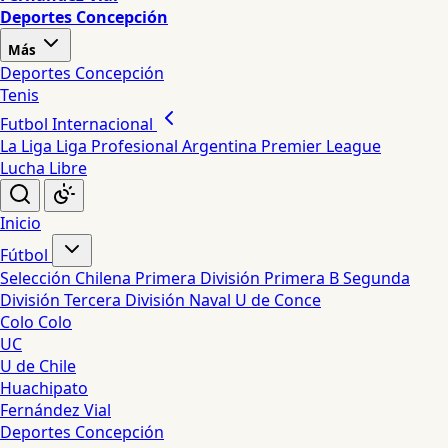
Deportes Concepción
Más
Deportes Concepción
Tenis
Futbol Internacional
La Liga
Liga Profesional Argentina
Premier League
Lucha Libre
Inicio
Fútbol
Selección Chilena
Primera División
Primera B
Segunda
División
Tercera División
Naval
U de Conce
Colo Colo
UC
U de Chile
Huachipato
Fernández Vial
Deportes Concepción