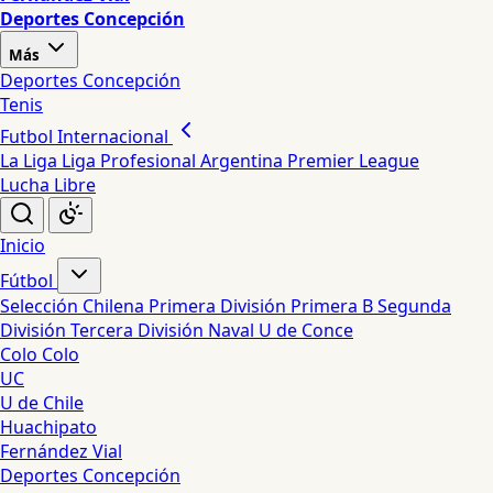
Deportes Concepción
Más
Deportes Concepción
Tenis
Futbol Internacional
La Liga
Liga Profesional Argentina
Premier League
Lucha Libre
Inicio
Fútbol
Selección Chilena
Primera División
Primera B
Segunda
División
Tercera División
Naval
U de Conce
Colo Colo
UC
U de Chile
Huachipato
Fernández Vial
Deportes Concepción