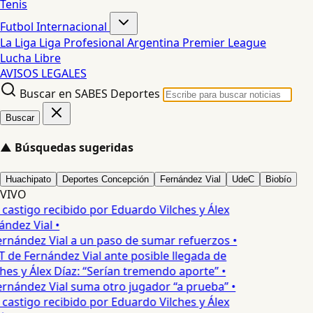
Tenis
Futbol Internacional
La Liga
Liga Profesional Argentina
Premier League
Lucha Libre
AVISOS LEGALES
Buscar en SABES Deportes
Buscar
▲
Búsquedas sugeridas
Huachipato
Deportes Concepción
Fernández Vial
UdeC
Biobío
VIVO
 castigo recibido por Eduardo Vilches y Álex
ndez Vial •
rnández Vial a un paso de sumar refuerzos •
 de Fernández Vial ante posible llegada de
hes y Álex Díaz: “Serían tremendo aporte” •
rnández Vial suma otro jugador “a prueba” •
 castigo recibido por Eduardo Vilches y Álex