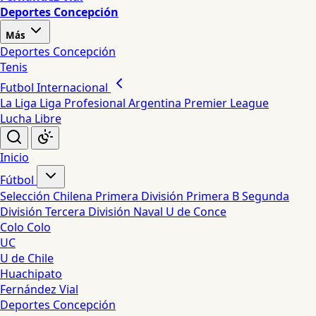
Deportes Concepción
Más
Deportes Concepción
Tenis
Futbol Internacional
La Liga
Liga Profesional Argentina
Premier League
Lucha Libre
Inicio
Fútbol
Selección Chilena
Primera División
Primera B
Segunda
División
Tercera División
Naval
U de Conce
Colo Colo
UC
U de Chile
Huachipato
Fernández Vial
Deportes Concepción