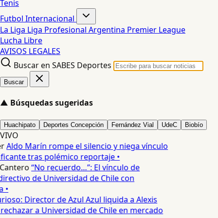
Tenis
Futbol Internacional
La Liga
Liga Profesional Argentina
Premier League
Lucha Libre
AVISOS LEGALES
Buscar en SABES Deportes
Buscar
▲
Búsquedas sugeridas
Huachipato
Deportes Concepción
Fernández Vial
UdeC
Biobío
VIVO
r
Aldo Marín rompe el silencio y niega vínculo
icante tras polémico reportaje •
Cantero
“No recuerdo…”: El vínculo de
irectivo de Universidad de Chile con
 •
rioso: Director de Azul Azul liquida a Alexis
rechazar a Universidad de Chile en mercado