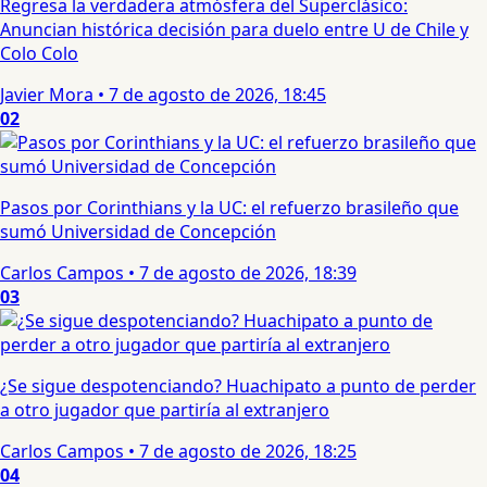
Regresa la verdadera atmósfera del Superclásico:
Anuncian histórica decisión para duelo entre U de Chile y
Colo Colo
Javier Mora
•
7 de agosto de 2026, 18:45
02
Pasos por Corinthians y la UC: el refuerzo brasileño que
sumó Universidad de Concepción
Carlos Campos
•
7 de agosto de 2026, 18:39
03
¿Se sigue despotenciando? Huachipato a punto de perder
a otro jugador que partiría al extranjero
Carlos Campos
•
7 de agosto de 2026, 18:25
04