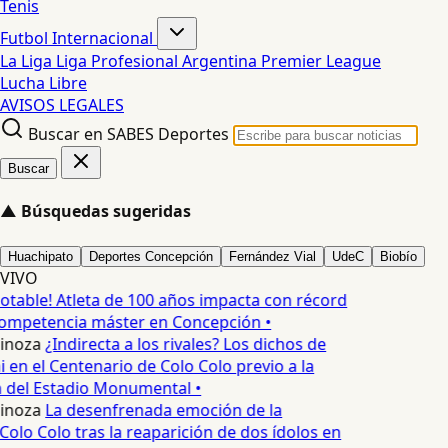
Tenis
Futbol Internacional
La Liga
Liga Profesional Argentina
Premier League
Lucha Libre
AVISOS LEGALES
Buscar en SABES Deportes
Buscar
▲
Búsquedas sugeridas
Huachipato
Deportes Concepción
Fernández Vial
UdeC
Biobío
VIVO
otable! Atleta de 100 años impacta con récord
competencia máster en Concepción •
inoza
¿Indirecta a los rivales? Los dichos de
i en el Centenario de Colo Colo previo a la
 del Estadio Monumental •
inoza
La desenfrenada emoción de la
olo Colo tras la reaparición de dos ídolos en