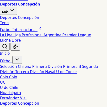
Deportes Concepción
Más
Deportes Concepción
Tenis
Futbol Internacional
La Liga
Liga Profesional Argentina
Premier League
Lucha Libre
Inicio
Fútbol
Selección Chilena
Primera División
Primera B
Segunda
División
Tercera División
Naval
U de Conce
Colo Colo
UC
U de Chile
Huachipato
Fernández Vial
Deportes Concepción