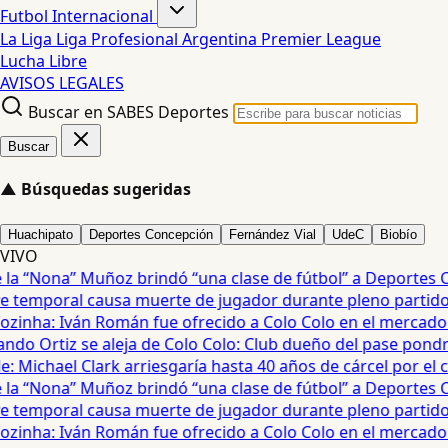
Futbol Internacional
La Liga
Liga Profesional Argentina
Premier League
Lucha Libre
AVISOS LEGALES
Buscar en SABES Deportes
Buscar
▲
Búsquedas sugeridas
Huachipato
Deportes Concepción
Fernández Vial
UdeC
Biobío
VIVO
a “Nona” Muñoz brindó “una clase de fútbol” a Deportes Co
temporal causa muerte de jugador durante pleno partido en
zinha: Iván Román fue ofrecido a Colo Colo en el mercado d
do Ortiz se aleja de Colo Colo: Club dueño del pase pondrá
 Michael Clark arriesgaría hasta 40 años de cárcel por el cas
a “Nona” Muñoz brindó “una clase de fútbol” a Deportes Co
temporal causa muerte de jugador durante pleno partido en
zinha: Iván Román fue ofrecido a Colo Colo en el mercado d