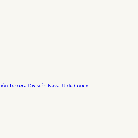
sión
Tercera División
Naval
U de Conce