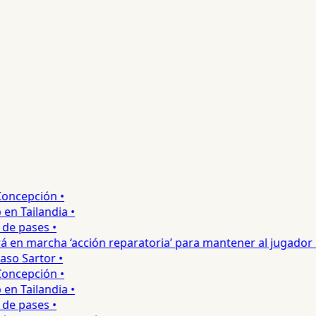
ncepción •
 Tailandia •
e pases •
 en marcha ‘acción reparatoria’ para mantener al jugador •
o Sartor •
ncepción •
 Tailandia •
e pases •