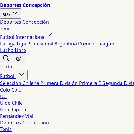
Deportes Concepción
Más
Deportes Concepción
Tenis
Futbol Internacional
La Liga
Liga Profesional Argentina
Premier League
Lucha Libre
Inicio
Fútbol
Selección Chilena
Primera División
Primera B
Segunda Divi
Colo Colo
UC
U de Chile
Huachipato
Fernández Vial
Deportes Concepción
Tenis