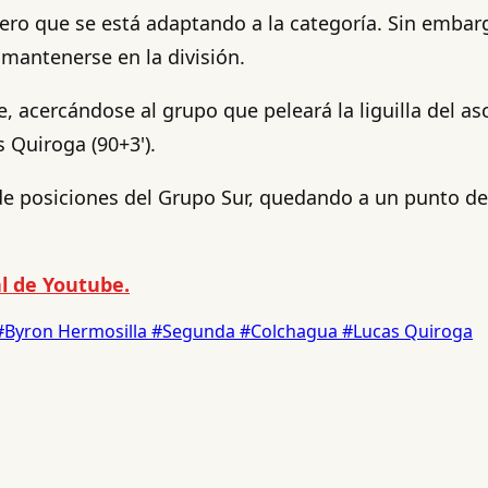
ro que se está adaptando a la categoría. Sin embargo
antenerse en la división.
, acercándose al grupo que peleará la liguilla del a
 Quiroga (90+3').
 de posiciones del Grupo Sur, quedando a un punto d
l de Youtube.
#Byron Hermosilla
#Segunda
#Colchagua
#Lucas Quiroga