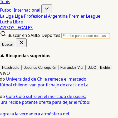
Tenis
Futbol Internacional
La Liga
Liga Profesional Argentina
Premier League
Lucha Libre
AVISOS LEGALES
Buscar en SABES Deportes
Buscar
▲
Búsquedas sugeridas
Huachipato
Deportes Concepción
Fernández Vial
UdeC
Biobío
VIVO
edo
Universidad de Chile remece el mercado
fútbol chileno: van por fichaje de crack de La
edo
Colo Colo sufre en el mercado de pases:
ura recibe potente oferta para dejar el fútbol
egresa la verdadera atmósfera del