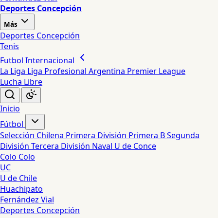
Deportes Concepción
Más
Deportes Concepción
Tenis
Futbol Internacional
La Liga
Liga Profesional Argentina
Premier League
Lucha Libre
Inicio
Fútbol
Selección Chilena
Primera División
Primera B
Segunda
División
Tercera División
Naval
U de Conce
Colo Colo
UC
U de Chile
Huachipato
Fernández Vial
Deportes Concepción