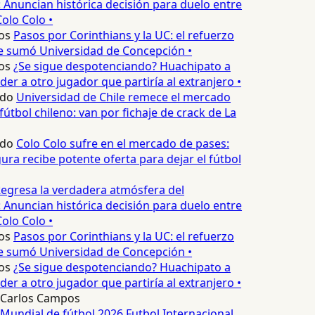
 Anuncian histórica decisión para duelo entre
olo Colo •
os
Pasos por Corinthians y la UC: el refuerzo
e sumó Universidad de Concepción •
os
¿Se sigue despotenciando? Huachipato a
er a otro jugador que partiría al extranjero •
edo
Universidad de Chile remece el mercado
fútbol chileno: van por fichaje de crack de La
edo
Colo Colo sufre en el mercado de pases:
ura recibe potente oferta para dejar el fútbol
egresa la verdadera atmósfera del
 Anuncian histórica decisión para duelo entre
olo Colo •
os
Pasos por Corinthians y la UC: el refuerzo
e sumó Universidad de Concepción •
os
¿Se sigue despotenciando? Huachipato a
er a otro jugador que partiría al extranjero •
Carlos Campos
Mundial de fútbol 2026
Futbol Internacional