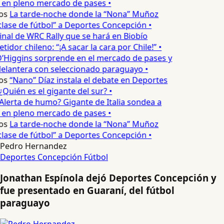
 en pleno mercado de pases •
os
La tarde-noche donde la “Nona” Muñoz
lase de fútbol” a Deportes Concepción •
inal de WRC Rally que se hará en Biobío
dor chileno: “¡A sacar la cara por Chile!” •
’Higgins sorprende en el mercado de pases y
delantera con seleccionado paraguayo •
os
“Nano” Díaz instala el debate en Deportes
Quién es el gigante del sur? •
Alerta de humo? Gigante de Italia sondea a
 en pleno mercado de pases •
os
La tarde-noche donde la “Nona” Muñoz
lase de fútbol” a Deportes Concepción •
Pedro Hernandez
Deportes Concepción
Fútbol
Jonathan Espínola dejó Deportes Concepción y
fue presentado en Guaraní, del fútbol
paraguayo