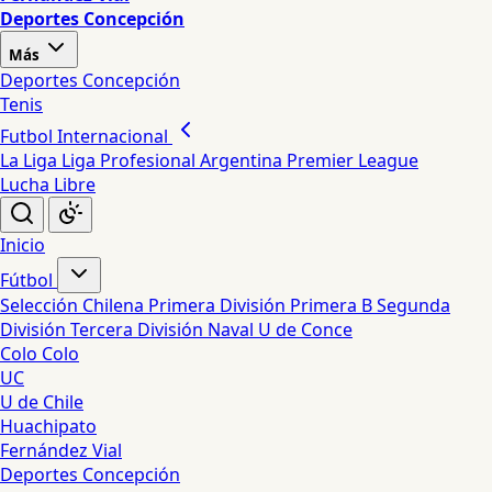
Deportes Concepción
Más
Deportes Concepción
Tenis
Futbol Internacional
La Liga
Liga Profesional Argentina
Premier League
Lucha Libre
Inicio
Fútbol
Selección Chilena
Primera División
Primera B
Segunda
División
Tercera División
Naval
U de Conce
Colo Colo
UC
U de Chile
Huachipato
Fernández Vial
Deportes Concepción