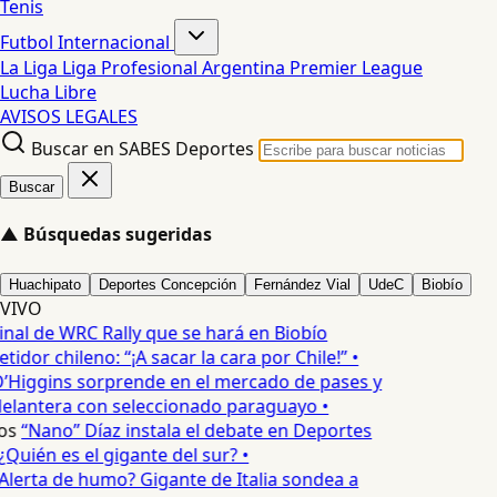
Tenis
Futbol Internacional
La Liga
Liga Profesional Argentina
Premier League
Lucha Libre
AVISOS LEGALES
Buscar en SABES Deportes
Buscar
▲
Búsquedas sugeridas
Huachipato
Deportes Concepción
Fernández Vial
UdeC
Biobío
VIVO
inal de WRC Rally que se hará en Biobío
dor chileno: “¡A sacar la cara por Chile!” •
’Higgins sorprende en el mercado de pases y
delantera con seleccionado paraguayo •
os
“Nano” Díaz instala el debate en Deportes
Quién es el gigante del sur? •
Alerta de humo? Gigante de Italia sondea a