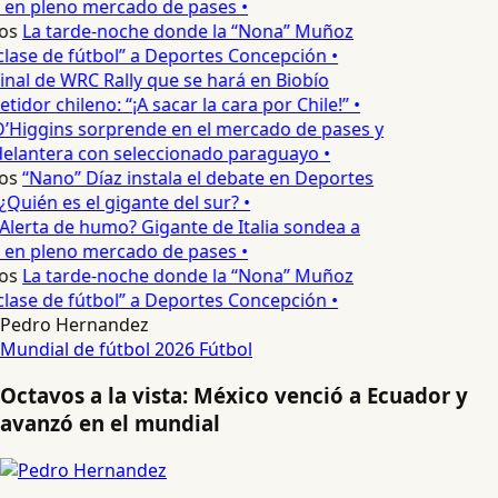
 en pleno mercado de pases •
os
La tarde-noche donde la “Nona” Muñoz
lase de fútbol” a Deportes Concepción •
inal de WRC Rally que se hará en Biobío
idor chileno: “¡A sacar la cara por Chile!” •
’Higgins sorprende en el mercado de pases y
delantera con seleccionado paraguayo •
os
“Nano” Díaz instala el debate en Deportes
Quién es el gigante del sur? •
Alerta de humo? Gigante de Italia sondea a
 en pleno mercado de pases •
os
La tarde-noche donde la “Nona” Muñoz
lase de fútbol” a Deportes Concepción •
Pedro Hernandez
Mundial de fútbol 2026
Fútbol
Octavos a la vista: México venció a Ecuador y
avanzó en el mundial