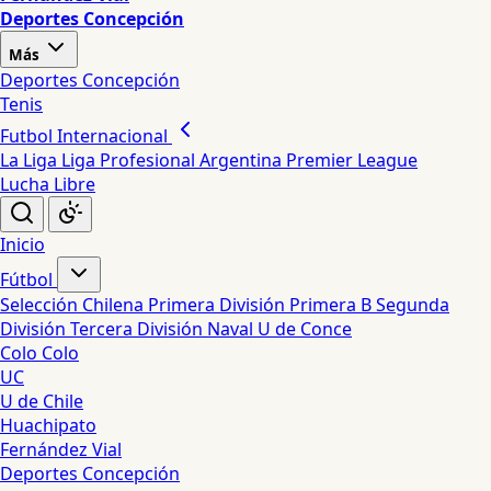
Deportes Concepción
Más
Deportes Concepción
Tenis
Futbol Internacional
La Liga
Liga Profesional Argentina
Premier League
Lucha Libre
Inicio
Fútbol
Selección Chilena
Primera División
Primera B
Segunda
División
Tercera División
Naval
U de Conce
Colo Colo
UC
U de Chile
Huachipato
Fernández Vial
Deportes Concepción