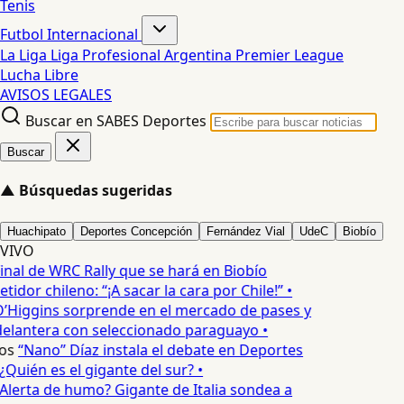
Tenis
Futbol Internacional
La Liga
Liga Profesional Argentina
Premier League
Lucha Libre
AVISOS LEGALES
Buscar en SABES Deportes
Buscar
▲
Búsquedas sugeridas
Huachipato
Deportes Concepción
Fernández Vial
UdeC
Biobío
VIVO
inal de WRC Rally que se hará en Biobío
idor chileno: “¡A sacar la cara por Chile!” •
’Higgins sorprende en el mercado de pases y
delantera con seleccionado paraguayo •
os
“Nano” Díaz instala el debate en Deportes
Quién es el gigante del sur? •
Alerta de humo? Gigante de Italia sondea a