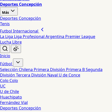
Deportes Concepción
Más
Deportes Concepción
Tenis
Futbol Internacional
La Liga
Liga Profesional Argentina
Premier League
Lucha Libre
Inicio
Fútbol
Selección Chilena
Primera División
Primera B
Segunda
División
Tercera División
Naval
U de Conce
Colo Colo
UC
U de Chile
Huachipato
Fernández Vial
Deportes Concepción