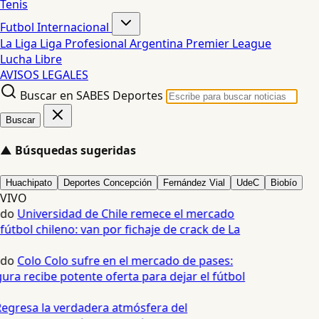
Tenis
Futbol Internacional
La Liga
Liga Profesional Argentina
Premier League
Lucha Libre
AVISOS LEGALES
Buscar en SABES Deportes
Buscar
▲
Búsquedas sugeridas
Huachipato
Deportes Concepción
Fernández Vial
UdeC
Biobío
VIVO
edo
Universidad de Chile remece el mercado
fútbol chileno: van por fichaje de crack de La
edo
Colo Colo sufre en el mercado de pases:
ura recibe potente oferta para dejar el fútbol
egresa la verdadera atmósfera del