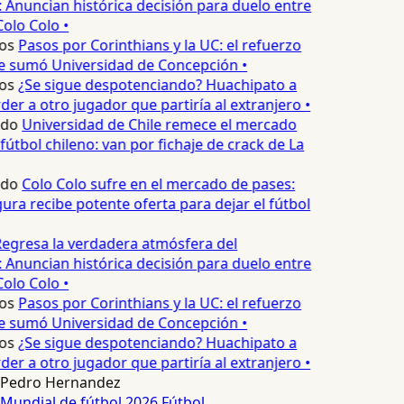
 Anuncian histórica decisión para duelo entre
Colo Colo •
os
Pasos por Corinthians y la UC: el refuerzo
e sumó Universidad de Concepción •
os
¿Se sigue despotenciando? Huachipato a
er a otro jugador que partiría al extranjero •
edo
Universidad de Chile remece el mercado
fútbol chileno: van por fichaje de crack de La
edo
Colo Colo sufre en el mercado de pases:
ura recibe potente oferta para dejar el fútbol
egresa la verdadera atmósfera del
 Anuncian histórica decisión para duelo entre
Colo Colo •
os
Pasos por Corinthians y la UC: el refuerzo
e sumó Universidad de Concepción •
os
¿Se sigue despotenciando? Huachipato a
er a otro jugador que partiría al extranjero •
Pedro Hernandez
Mundial de fútbol 2026
Fútbol