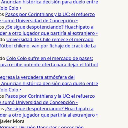
 Anuncian histórica decisión para duelo entre
olo Colo •
os
Pasos por Corinthians y la UC: el refuerzo
e sumó Universidad de Concepción •
os
¿Se sigue despotenciando? Huachipato a
er a otro jugador que partiría al extranjero •
do
Universidad de Chile remece el mercado
útbol chileno: van por fichaje de crack de La
do
Colo Colo sufre en el mercado de pases:
ura recibe potente oferta para dejar el fútbol
egresa la verdadera atmósfera del
 Anuncian histórica decisión para duelo entre
olo Colo •
os
Pasos por Corinthians y la UC: el refuerzo
e sumó Universidad de Concepción •
os
¿Se sigue despotenciando? Huachipato a
er a otro jugador que partiría al extranjero •
Javier Mora
Primera División
Deportes Concepción