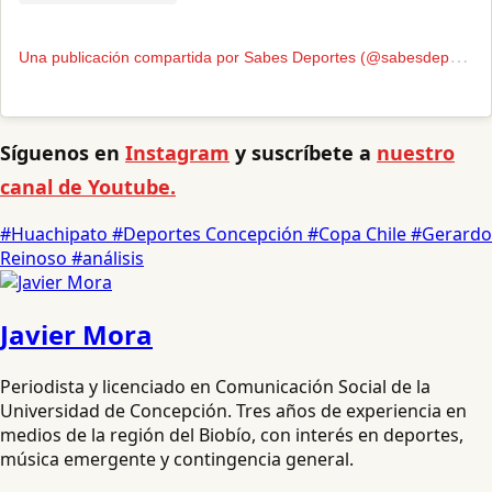
U
na publicación compartida por Sabes Deportes (@sabesdeportes)
Síguenos en
Instagram
y suscríbete a
nuestro
canal de Youtube.
#Huachipato
#Deportes Concepción
#Copa Chile
#Gerardo
Reinoso
#análisis
Javier Mora
Periodista y licenciado en Comunicación Social de la
Universidad de Concepción. Tres años de experiencia en
medios de la región del Biobío, con interés en deportes,
música emergente y contingencia general.