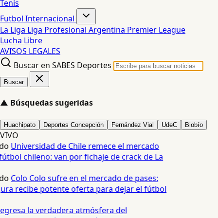
Tenis
Futbol Internacional
La Liga
Liga Profesional Argentina
Premier League
Lucha Libre
AVISOS LEGALES
Buscar en SABES Deportes
Buscar
▲
Búsquedas sugeridas
Huachipato
Deportes Concepción
Fernández Vial
UdeC
Biobío
VIVO
do
Universidad de Chile remece el mercado
útbol chileno: van por fichaje de crack de La
do
Colo Colo sufre en el mercado de pases:
ura recibe potente oferta para dejar el fútbol
egresa la verdadera atmósfera del