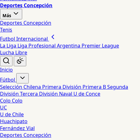
Deportes Concepción
Más
Deportes Concepción
Tenis
Futbol Internacional
La Liga
Liga Profesional Argentina
Premier League
Lucha Libre
Inicio
Fútbol
Selección Chilena
Primera División
Primera B
Segunda
División
Tercera División
Naval
U de Conce
Colo Colo
UC
U de Chile
Huachipato
Fernández Vial
Deportes Concepción