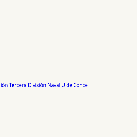
sión
Tercera División
Naval
U de Conce