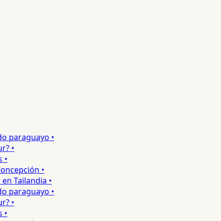
 paraguayo •
 •
ncepción •
 Tailandia •
 paraguayo •
 •