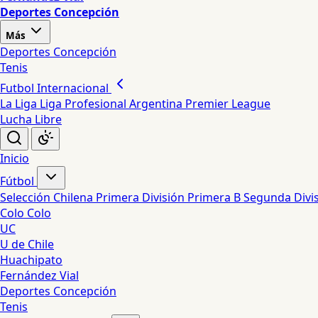
Deportes Concepción
Más
Deportes Concepción
Tenis
Futbol Internacional
La Liga
Liga Profesional Argentina
Premier League
Lucha Libre
Inicio
Fútbol
Selección Chilena
Primera División
Primera B
Segunda Divi
Colo Colo
UC
U de Chile
Huachipato
Fernández Vial
Deportes Concepción
Tenis