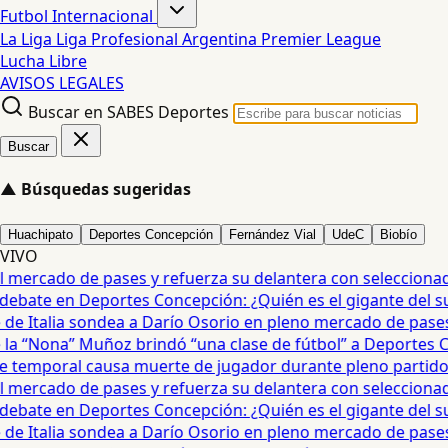
Futbol Internacional
La Liga
Liga Profesional Argentina
Premier League
Lucha Libre
AVISOS LEGALES
Buscar en SABES Deportes
Buscar
▲
Búsquedas sugeridas
Huachipato
Deportes Concepción
Fernández Vial
UdeC
Biobío
VIVO
mercado de pases y refuerza su delantera con seleccionado
ebate en Deportes Concepción: ¿Quién es el gigante del sur?
e Italia sondea a Darío Osorio en pleno mercado de pases •
 “Nona” Muñoz brindó “una clase de fútbol” a Deportes Co
temporal causa muerte de jugador durante pleno partido en
mercado de pases y refuerza su delantera con seleccionado
ebate en Deportes Concepción: ¿Quién es el gigante del sur?
e Italia sondea a Darío Osorio en pleno mercado de pases •