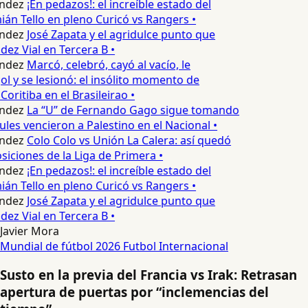
ndez
¡En pedazos!: el increíble estado del
n Tello en pleno Curicó vs Rangers •
ndez
José Zapata y el agridulce punto que
z Vial en Tercera B •
ndez
Marcó, celebró, cayó al vacío, le
ol y se lesionó: el insólito momento de
Coritiba en el Brasileirao •
ndez
La “U” de Fernando Gago sigue tomando
ules vencieron a Palestino en el Nacional •
ndez
Colo Colo vs Unión La Calera: así quedó
siciones de la Liga de Primera •
ndez
¡En pedazos!: el increíble estado del
n Tello en pleno Curicó vs Rangers •
ndez
José Zapata y el agridulce punto que
z Vial en Tercera B •
Javier Mora
Mundial de fútbol 2026
Futbol Internacional
Susto en la previa del Francia vs Irak: Retrasan
apertura de puertas por “inclemencias del