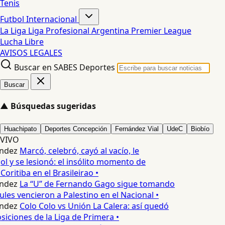
Tenis
Futbol Internacional
La Liga
Liga Profesional Argentina
Premier League
Lucha Libre
AVISOS LEGALES
Buscar en SABES Deportes
Buscar
▲
Búsquedas sugeridas
Huachipato
Deportes Concepción
Fernández Vial
UdeC
Biobío
VIVO
ndez
Marcó, celebró, cayó al vacío, le
ol y se lesionó: el insólito momento de
Coritiba en el Brasileirao •
ndez
La “U” de Fernando Gago sigue tomando
ules vencieron a Palestino en el Nacional •
ndez
Colo Colo vs Unión La Calera: así quedó
siciones de la Liga de Primera •