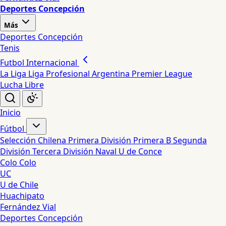
Deportes Concepción
Más
Deportes Concepción
Tenis
Futbol Internacional
La Liga
Liga Profesional Argentina
Premier League
Lucha Libre
Inicio
Fútbol
Selección Chilena
Primera División
Primera B
Segunda
División
Tercera División
Naval
U de Conce
Colo Colo
UC
U de Chile
Huachipato
Fernández Vial
Deportes Concepción