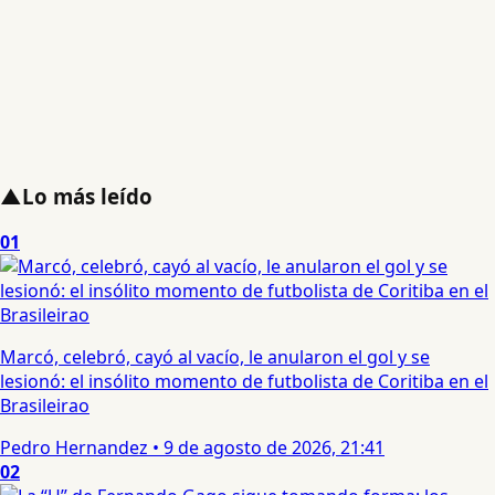
▲
Lo más leído
01
Marcó, celebró, cayó al vacío, le anularon el gol y se
lesionó: el insólito momento de futbolista de Coritiba en el
Brasileirao
Pedro Hernandez
•
9 de agosto de 2026, 21:41
02