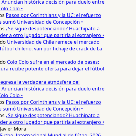
 Anuncian histórica decisión para duelo entre
olo Colo •
os
Pasos por Corinthians y la UC: el refuerzo
e sumó Universidad de Concepción •
os
¿Se sigue despotenciando? Huachipato a
er a otro jugador que partiría al extranjero •
edo
Universidad de Chile remece el mercado
fútbol chileno: van por fichaje de crack de La
edo
Colo Colo sufre en el mercado de pases:
ura recibe potente oferta para dejar el fútbol
egresa la verdadera atmósfera del
 Anuncian histórica decisión para duelo entre
olo Colo •
os
Pasos por Corinthians y la UC: el refuerzo
e sumó Universidad de Concepción •
os
¿Se sigue despotenciando? Huachipato a
er a otro jugador que partiría al extranjero •
Javier Mora
Futbol Internacional
Mundial de fútbol 2026