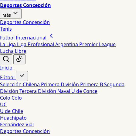
Deportes Concepción
Más
Deportes Concepción
Tenis
Futbol Internacional
La Liga
Liga Profesional Argentina
Premier League
Lucha Libre
Inicio
Fútbol
Selección Chilena
Primera División
Primera B
Segunda
División
Tercera División
Naval
U de Conce
Colo Colo
UC
U de Chile
Huachipato
Fernández Vial
Deportes Concepción