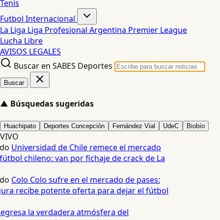
Tenis
Futbol Internacional
La Liga
Liga Profesional Argentina
Premier League
Lucha Libre
AVISOS LEGALES
Buscar en SABES Deportes
Buscar
▲
Búsquedas sugeridas
Huachipato
Deportes Concepción
Fernández Vial
UdeC
Biobío
VIVO
edo
Universidad de Chile remece el mercado
fútbol chileno: van por fichaje de crack de La
edo
Colo Colo sufre en el mercado de pases:
ura recibe potente oferta para dejar el fútbol
egresa la verdadera atmósfera del