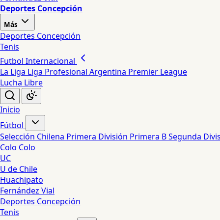
Deportes Concepción
Más
Deportes Concepción
Tenis
Futbol Internacional
La Liga
Liga Profesional Argentina
Premier League
Lucha Libre
Inicio
Fútbol
Selección Chilena
Primera División
Primera B
Segunda Divi
Colo Colo
UC
U de Chile
Huachipato
Fernández Vial
Deportes Concepción
Tenis