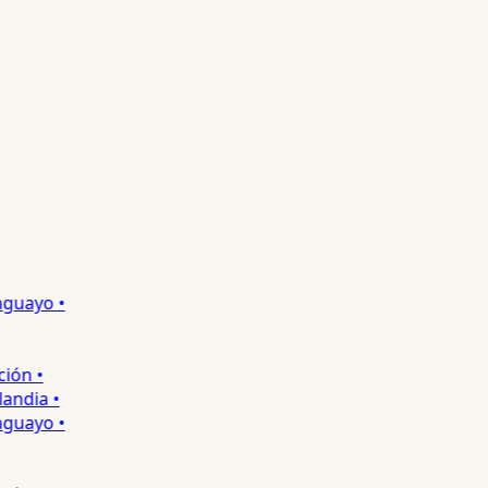
uayo •
n •
dia •
uayo •