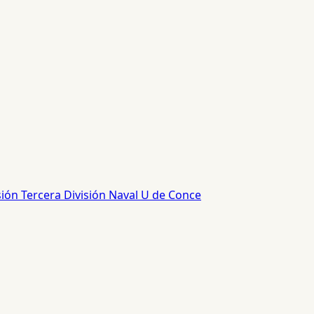
sión
Tercera División
Naval
U de Conce