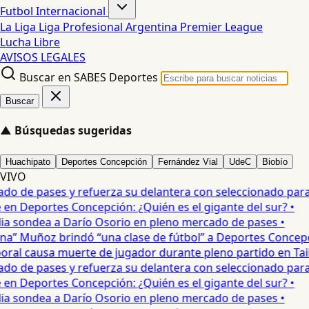
Futbol Internacional
La Liga
Liga Profesional Argentina
Premier League
Lucha Libre
AVISOS LEGALES
Buscar en SABES Deportes
Buscar
▲
Búsquedas sugeridas
Huachipato
Deportes Concepción
Fernández Vial
UdeC
Biobío
VIVO
o de pases y refuerza su delantera con seleccionado parag
en Deportes Concepción: ¿Quién es el gigante del sur? •
a sondea a Darío Osorio en pleno mercado de pases •
” Muñoz brindó “una clase de fútbol” a Deportes Concepció
l causa muerte de jugador durante pleno partido en Tailan
o de pases y refuerza su delantera con seleccionado parag
en Deportes Concepción: ¿Quién es el gigante del sur? •
a sondea a Darío Osorio en pleno mercado de pases •