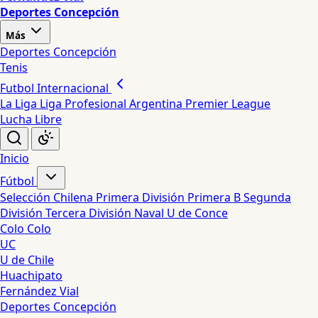
Deportes Concepción
Más
Deportes Concepción
Tenis
Futbol Internacional
La Liga
Liga Profesional Argentina
Premier League
Lucha Libre
Inicio
Fútbol
Selección Chilena
Primera División
Primera B
Segunda
División
Tercera División
Naval
U de Conce
Colo Colo
UC
U de Chile
Huachipato
Fernández Vial
Deportes Concepción