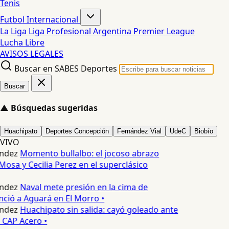
Tenis
Futbol Internacional
La Liga
Liga Profesional Argentina
Premier League
Lucha Libre
AVISOS LEGALES
Buscar en SABES Deportes
Buscar
▲
Búsquedas sugeridas
Huachipato
Deportes Concepción
Fernández Vial
UdeC
Biobío
VIVO
ndez
Momento bullalbo: el jocoso abrazo
Mosa y Cecilia Perez en el superclásico
ndez
Naval mete presión en la cima de
nció a Aguará en El Morro •
ndez
Huachipato sin salida: cayó goleado ante
 CAP Acero •