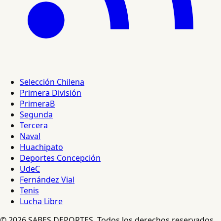
Selección Chilena
Primera División
PrimeraB
Segunda
Tercera
Naval
Huachipato
Deportes Concepción
UdeC
Fernández Vial
Tenis
Lucha Libre
© 2026 SABES DEPORTES. Todos los derechos reservados.