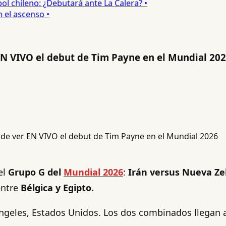
 chileno: ¿Debutará ante La Calera? •
l ascenso •
EN VIVO el debut de Tim Payne en el Mundial 20
el
Grupo G del
Mundial 2026
:
Irán versus Nueva Ze
entre
Bélgica y Egipto.
s Ángeles, Estados Unidos. Los dos combinados llegan