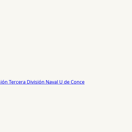
sión
Tercera División
Naval
U de Conce