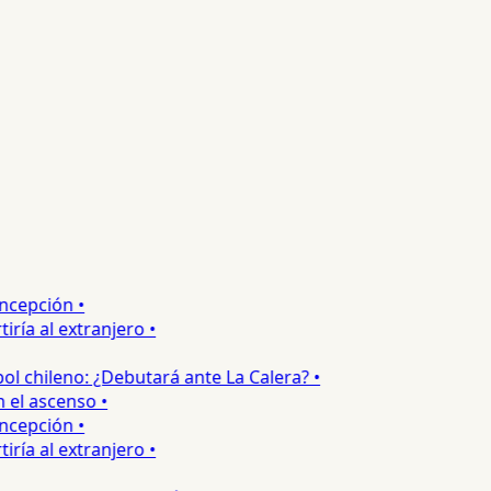
epción •
a al extranjero •
 chileno: ¿Debutará ante La Calera? •
l ascenso •
epción •
a al extranjero •