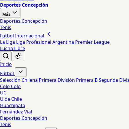
Deportes Concepción
Más
Deportes Concepción
Tenis
Futbol Internacional
La Liga
Liga Profesional Argentina
Premier League
Lucha Libre
Inicio
Fútbol
Selección Chilena
Primera División
Primera B
Segunda Divi
Colo Colo
UC
U de Chile
Huachipato
Fernández Vial
Deportes Concepción
Tenis