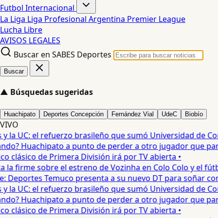
Futbol Internacional
La Liga
Liga Profesional Argentina
Premier League
Lucha Libre
AVISOS LEGALES
Buscar en SABES Deportes
Buscar
▲
Búsquedas sugeridas
Huachipato
Deportes Concepción
Fernández Vial
UdeC
Biobío
VIVO
 la UC: el refuerzo brasileño que sumó Universidad de Conc
o? Huachipato a punto de perder a otro jugador que partirí
 clásico de Primera División irá por TV abierta •
a firme sobre el estreno de Vozinha en Colo Colo y el fútbol
ije: Deportes Temuco presenta a su nuevo DT para soñar con e
 la UC: el refuerzo brasileño que sumó Universidad de Conc
o? Huachipato a punto de perder a otro jugador que partirí
 clásico de Primera División irá por TV abierta •