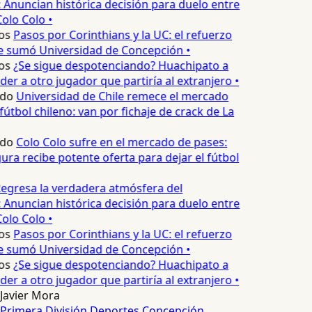
 Anuncian histórica decisión para duelo entre
olo Colo •
os
Pasos por Corinthians y la UC: el refuerzo
e sumó Universidad de Concepción •
os
¿Se sigue despotenciando? Huachipato a
er a otro jugador que partiría al extranjero •
edo
Universidad de Chile remece el mercado
fútbol chileno: van por fichaje de crack de La
edo
Colo Colo sufre en el mercado de pases:
ura recibe potente oferta para dejar el fútbol
egresa la verdadera atmósfera del
 Anuncian histórica decisión para duelo entre
olo Colo •
os
Pasos por Corinthians y la UC: el refuerzo
e sumó Universidad de Concepción •
os
¿Se sigue despotenciando? Huachipato a
er a otro jugador que partiría al extranjero •
Javier Mora
Primera División
Deportes Concepción