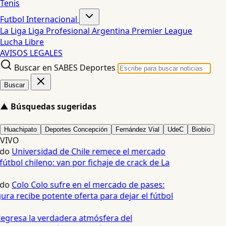
Tenis
Futbol Internacional
La Liga
Liga Profesional Argentina
Premier League
Lucha Libre
AVISOS LEGALES
Buscar en SABES Deportes
Buscar
▲
Búsquedas sugeridas
Huachipato
Deportes Concepción
Fernández Vial
UdeC
Biobío
VIVO
edo
Universidad de Chile remece el mercado
fútbol chileno: van por fichaje de crack de La
edo
Colo Colo sufre en el mercado de pases:
ura recibe potente oferta para dejar el fútbol
egresa la verdadera atmósfera del