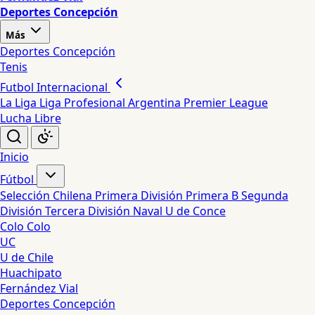
Deportes Concepción
Más
Deportes Concepción
Tenis
Futbol Internacional
La Liga
Liga Profesional Argentina
Premier League
Lucha Libre
Inicio
Fútbol
Selección Chilena
Primera División
Primera B
Segunda
División
Tercera División
Naval
U de Conce
Colo Colo
UC
U de Chile
Huachipato
Fernández Vial
Deportes Concepción