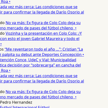
 Roa •
ada vez más cerca: Las condiciones que se
 para confirmar la llegada de Darío Osorio al
edo
No va más: Ex figura de Colo Colo deja su
no mercado de pases del fútbol chileno •
edo
Vozinha y la presentación en Colo Colo: ¿Y
n esto el joven Gabriel Maureira y todo el
•
os
“Me reventaron todo el año …”: Cristian “La
palpita su debut ante Deportes Concepción •
tención Conce, UdeC y Vial: Municipalidad
ica decisión por “sobrecarga” en cancha del
 Roa •
ada vez más cerca: Las condiciones que se
 para confirmar la llegada de Darío Osorio al
edo
No va más: Ex figura de Colo Colo deja su
no mercado de pases del fútbol chileno •
Pedro Hernandez
Futbol Internacional
Fútbol