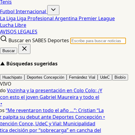
Tenis
Futbol Internacional
La Liga
Liga Profesional Argentina
Premier League
Lucha Libre
AVISOS LEGALES
Buscar en SABES Deportes
Buscar
▲
Búsquedas sugeridas
Huachipato
Deportes Concepción
Fernández Vial
UdeC
Biobío
VIVO
edo
Vozinha y la presentación en Colo Colo: ¿Y
n esto el joven Gabriel Maureira y todo el
•
os
“Me reventaron todo el año …”: Cristian “La
palpita su debut ante Deportes Concepción •
tención Conce, UdeC y Vial: Municipalidad
ica decisión por “sobrecarga” en cancha del