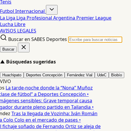
Tenis
Futbol Internacional
La Liga
Liga Profesional Argentina
Premier League
Lucha Libre
AVISOS LEGALES
Buscar en SABES Deportes
Buscar
▲
Búsquedas sugeridas
Huachipato
Deportes Concepción
Fernández Vial
UdeC
Biobío
VIVO
os
La tarde-noche donde la “Nona” Muñoz
lase de fútbol” a Deportes Concepción •
mágenes sensibles: Grave temporal causa
ador durante pleno partido en Tailandia •
ndez
Tras la llegada de Vozinha: Iván Román
a Colo Colo en el mercado de pases •
l fichaje soñado de Fernando Ortiz se aleja de