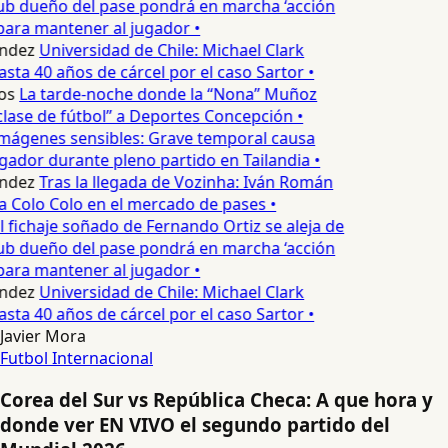
lub dueño del pase pondrá en marcha ‘acción
para mantener al jugador •
ndez
Universidad de Chile: Michael Clark
asta 40 años de cárcel por el caso Sartor •
os
La tarde-noche donde la “Nona” Muñoz
lase de fútbol” a Deportes Concepción •
mágenes sensibles: Grave temporal causa
ador durante pleno partido en Tailandia •
ndez
Tras la llegada de Vozinha: Iván Román
a Colo Colo en el mercado de pases •
l fichaje soñado de Fernando Ortiz se aleja de
lub dueño del pase pondrá en marcha ‘acción
para mantener al jugador •
ndez
Universidad de Chile: Michael Clark
asta 40 años de cárcel por el caso Sartor •
Javier Mora
Futbol Internacional
Corea del Sur vs República Checa: A que hora y
donde ver EN VIVO el segundo partido del