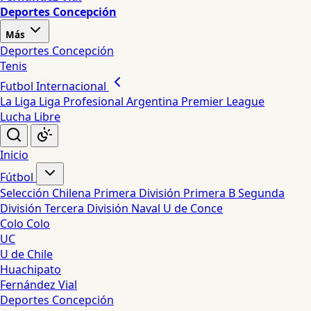
Deportes Concepción
Más
Deportes Concepción
Tenis
Futbol Internacional
La Liga
Liga Profesional Argentina
Premier League
Lucha Libre
Inicio
Fútbol
Selección Chilena
Primera División
Primera B
Segunda
División
Tercera División
Naval
U de Conce
Colo Colo
UC
U de Chile
Huachipato
Fernández Vial
Deportes Concepción