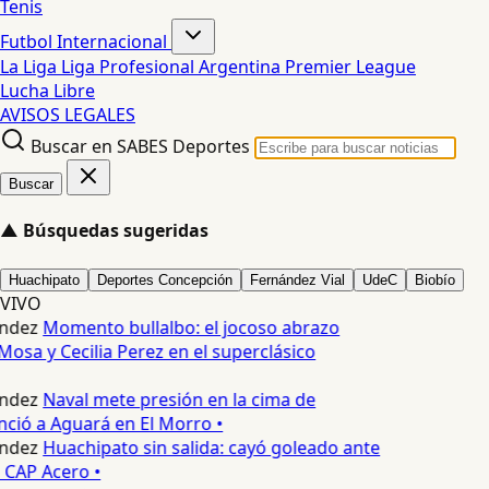
Tenis
Futbol Internacional
La Liga
Liga Profesional Argentina
Premier League
Lucha Libre
AVISOS LEGALES
Buscar en SABES Deportes
Buscar
▲
Búsquedas sugeridas
Huachipato
Deportes Concepción
Fernández Vial
UdeC
Biobío
VIVO
ndez
Momento bullalbo: el jocoso abrazo
Mosa y Cecilia Perez en el superclásico
ndez
Naval mete presión en la cima de
nció a Aguará en El Morro •
ndez
Huachipato sin salida: cayó goleado ante
 CAP Acero •