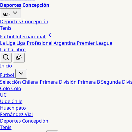
Deportes Concepción
Más
Deportes Concepción
Tenis
Futbol Internacional
La Liga
Liga Profesional Argentina
Premier League
Lucha Libre
Inicio
Fútbol
Selección Chilena
Primera División
Primera B
Segunda Divi
Colo Colo
UC
U de Chile
Huachipato
Fernández Vial
Deportes Concepción
Tenis