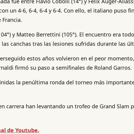
da fue entre Flavio Cobolli (14°) y Felix Auger-Aliass
 un 4-6, 6-4, 6-4 y 6-4. Con ello, el italiano puso fi
 Francia.
104°) y Matteo Berrettini (105°). El encuentro era to
as canchas tras las lesiones sufridas durante las ú
perseguido estos años volvieron en el peor momento, 
Arnaldi firmó su paso a semifinales de Roland Garros.
inidas la penúltima ronda del torneo más importante 
en carrera han levantando un trofeo de Grand Slam p
al de Youtube.