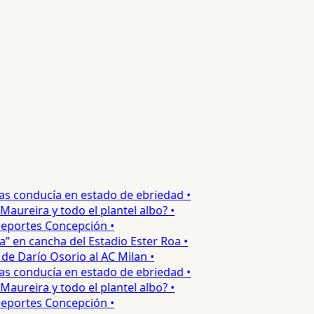
s conducía en estado de ebriedad •
reira y todo el plantel albo? •
portes Concepción •
 en cancha del Estadio Ester Roa •
 Darío Osorio al AC Milan •
s conducía en estado de ebriedad •
reira y todo el plantel albo? •
portes Concepción •