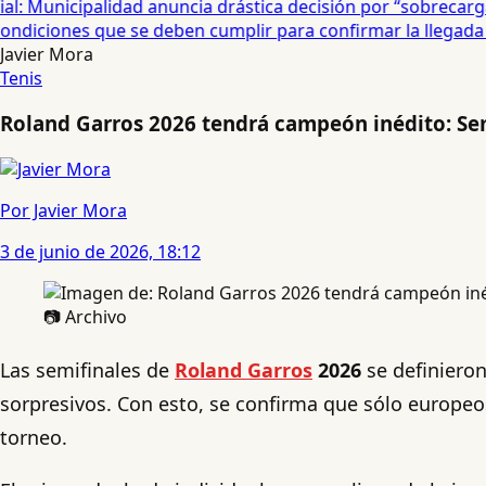
: Municipalidad anuncia drástica decisión por “sobrecarga”
diciones que se deben cumplir para confirmar la llegada de
Javier Mora
Tenis
Roland Garros 2026 tendrá campeón inédito: Semi
Por Javier Mora
3 de junio de 2026, 18:12
📷 Archivo
Las semifinales de
Roland Garros
2026
se definieron
sorpresivos. Con esto, se confirma que sólo europeos
torneo.