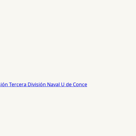
sión
Tercera División
Naval
U de Conce