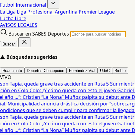
Futbol Internacional
La Liga
Liga Profesional Argentina
Premier League
Lucha Libre
AVISOS LEGALES
Buscar en SABES Deportes
Buscar
▲
Búsquedas sugeridas
Huachipato
Deportes Concepción
Fernández Vial
UdeC
Biobío
VIVO
on Tapia, queda grave tras accidente en Ruta 5 Sur mientra
ón en Colo Colo: ¿Y cómo queda con esto el joven Gabriel Mau
año …”: Cristian “La Nona” Muñoz palpita su debut ante De
: Municipalidad anuncia drástica decisión por “sobrecarga”
diciones que se deben cumplir para confirmar la llegada de
on Tapia, queda grave tras accidente en Ruta 5 Sur mientra
ón en Colo Colo: ¿Y cómo queda con esto el joven Gabriel Mau
año …”: Cristian “La Nona” Muñoz palpita su debut ante De