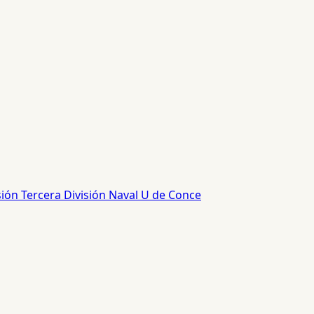
sión
Tercera División
Naval
U de Conce