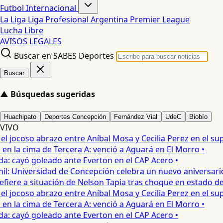
Futbol Internacional
La Liga
Liga Profesional Argentina
Premier League
Lucha Libre
AVISOS LEGALES
Buscar en SABES Deportes
Buscar
▲
Búsquedas sugeridas
Huachipato
Deportes Concepción
Fernández Vial
UdeC
Biobío
VIVO
jocoso abrazo entre Aníbal Mosa y Cecilia Perez en el supe
 la cima de Tercera A: venció a Aguará en El Morro •
: cayó goleado ante Everton en el CAP Acero •
: Universidad de Concepción celebra un nuevo aniversario 
iere a situación de Nelson Tapia tras choque en estado de e
jocoso abrazo entre Aníbal Mosa y Cecilia Perez en el supe
 la cima de Tercera A: venció a Aguará en El Morro •
: cayó goleado ante Everton en el CAP Acero •