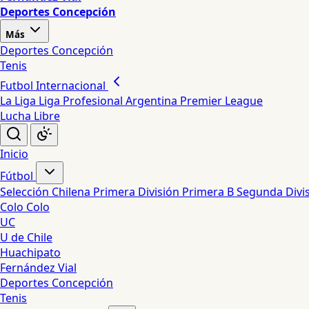
Deportes Concepción
Más
Deportes Concepción
Tenis
Futbol Internacional
La Liga
Liga Profesional Argentina
Premier League
Lucha Libre
Inicio
Fútbol
Selección Chilena
Primera División
Primera B
Segunda Divi
Colo Colo
UC
U de Chile
Huachipato
Fernández Vial
Deportes Concepción
Tenis