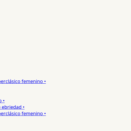
rclásico femenino •
•
briedad •
rclásico femenino •