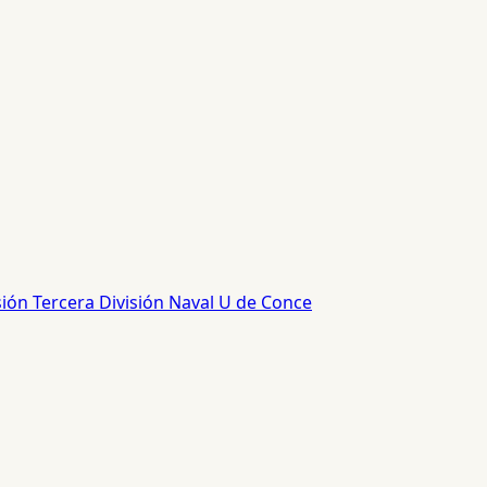
sión
Tercera División
Naval
U de Conce