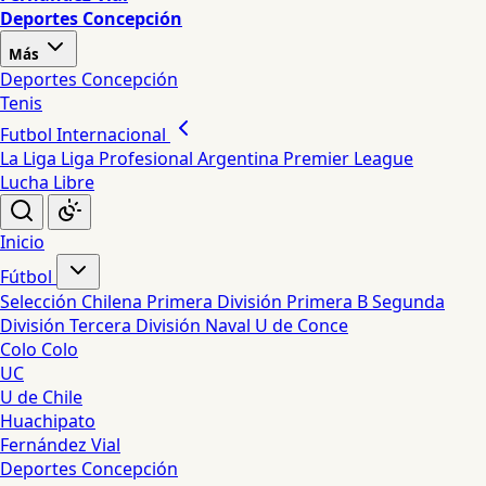
Deportes Concepción
Más
Deportes Concepción
Tenis
Futbol Internacional
La Liga
Liga Profesional Argentina
Premier League
Lucha Libre
Inicio
Fútbol
Selección Chilena
Primera División
Primera B
Segunda
División
Tercera División
Naval
U de Conce
Colo Colo
UC
U de Chile
Huachipato
Fernández Vial
Deportes Concepción