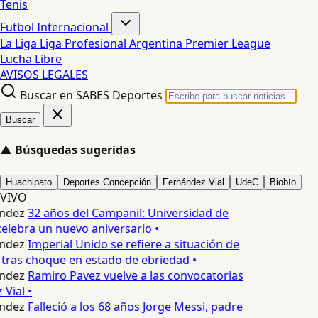
Tenis
Futbol Internacional
La Liga
Liga Profesional Argentina
Premier League
Lucha Libre
AVISOS LEGALES
Buscar en SABES Deportes
Buscar
▲
Búsquedas sugeridas
Huachipato
Deportes Concepción
Fernández Vial
UdeC
Biobío
VIVO
ndez
32 años del Campanil: Universidad de
lebra un nuevo aniversario •
ndez
Imperial Unido se refiere a situación de
tras choque en estado de ebriedad •
ndez
Ramiro Pavez vuelve a las convocatorias
Vial •
ndez
Falleció a los 68 años Jorge Messi, padre