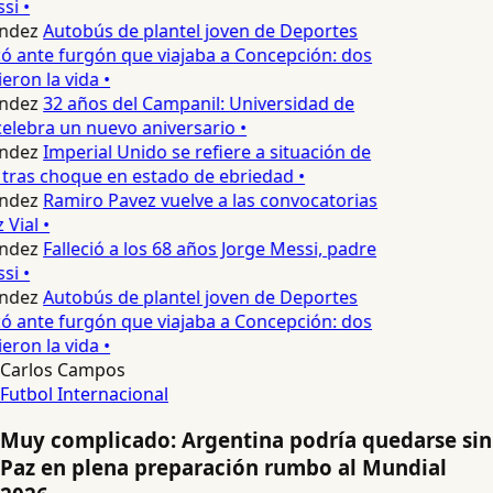
si •
ndez
Autobús de plantel joven de Deportes
 ante furgón que viajaba a Concepción: dos
eron la vida •
ndez
32 años del Campanil: Universidad de
lebra un nuevo aniversario •
ndez
Imperial Unido se refiere a situación de
tras choque en estado de ebriedad •
ndez
Ramiro Pavez vuelve a las convocatorias
Vial •
ndez
Falleció a los 68 años Jorge Messi, padre
si •
ndez
Autobús de plantel joven de Deportes
 ante furgón que viajaba a Concepción: dos
eron la vida •
Carlos Campos
Futbol Internacional
Muy complicado: Argentina podría quedarse sin
Paz en plena preparación rumbo al Mundial