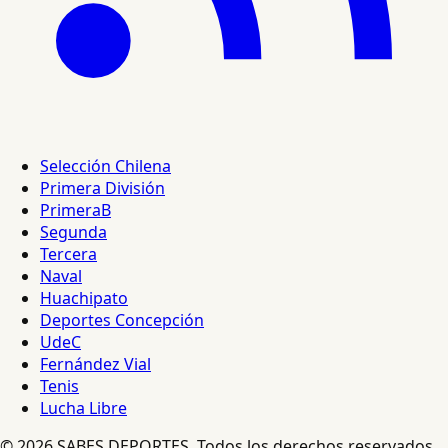
Selección Chilena
Primera División
PrimeraB
Segunda
Tercera
Naval
Huachipato
Deportes Concepción
UdeC
Fernández Vial
Tenis
Lucha Libre
© 2026 SABES DEPORTES. Todos los derechos reservados.