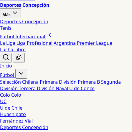
Deportes Concepción
Más
Deportes Concepción
Tenis
Futbol Internacional
La Liga
Liga Profesional Argentina
Premier League
Lucha Libre
Inicio
Fútbol
Selección Chilena
Primera División
Primera B
Segunda
División
Tercera División
Naval
U de Conce
Colo Colo
UC
U de Chile
Huachipato
Fernández Vial
Deportes Concepción