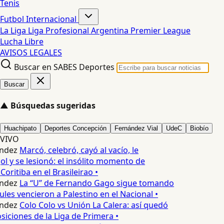
Tenis
Futbol Internacional
La Liga
Liga Profesional Argentina
Premier League
Lucha Libre
AVISOS LEGALES
Buscar en SABES Deportes
Buscar
▲
Búsquedas sugeridas
Huachipato
Deportes Concepción
Fernández Vial
UdeC
Biobío
VIVO
ndez
Marcó, celebró, cayó al vacío, le
ol y se lesionó: el insólito momento de
Coritiba en el Brasileirao •
ndez
La “U” de Fernando Gago sigue tomando
ules vencieron a Palestino en el Nacional •
ndez
Colo Colo vs Unión La Calera: así quedó
siciones de la Liga de Primera •