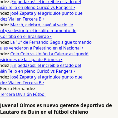
ndez
¡En pedazos!: el increíble estado del
n Tello en pleno Curicó vs Rangers •
ndez
José Zapata y el agridulce punto que
z Vial en Tercera B •
ndez
Marcó, celebró, cayó al vacío, le
ol y se lesionó: el insólito momento de
Coritiba en el Brasileirao •
ndez
La “U” de Fernando Gago sigue tomando
ules vencieron a Palestino en el Nacional •
ndez
Colo Colo vs Unión La Calera: así quedó
siciones de la Liga de Primera •
ndez
¡En pedazos!: el increíble estado del
n Tello en pleno Curicó vs Rangers •
ndez
José Zapata y el agridulce punto que
z Vial en Tercera B •
Pedro Hernandez
Tercera División
Fútbol
Juvenal Olmos es nuevo gerente deportivo de
Lautaro de Buin en el fútbol chileno