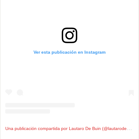
Ver esta publicación en Instagram
U
na publicación compartida por Lautaro De Buin (@lautarodebuin_sadp)