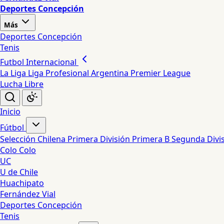
Deportes Concepción
Más
Deportes Concepción
Tenis
Futbol Internacional
La Liga
Liga Profesional Argentina
Premier League
Lucha Libre
Inicio
Fútbol
Selección Chilena
Primera División
Primera B
Segunda Divi
Colo Colo
UC
U de Chile
Huachipato
Fernández Vial
Deportes Concepción
Tenis