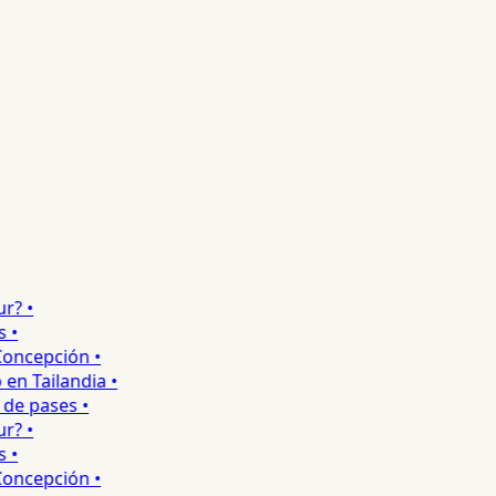
 •
•
ncepción •
 Tailandia •
e pases •
 •
•
ncepción •