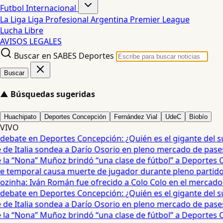
Futbol Internacional
La Liga
Liga Profesional Argentina
Premier League
Lucha Libre
AVISOS LEGALES
Buscar en SABES Deportes
Buscar
▲
Búsquedas sugeridas
Huachipato
Deportes Concepción
Fernández Vial
UdeC
Biobío
VIVO
debate en Deportes Concepción: ¿Quién es el gigante del sur?
e Italia sondea a Darío Osorio en pleno mercado de pases 
a “Nona” Muñoz brindó “una clase de fútbol” a Deportes Co
temporal causa muerte de jugador durante pleno partido en
zinha: Iván Román fue ofrecido a Colo Colo en el mercado d
debate en Deportes Concepción: ¿Quién es el gigante del sur?
e Italia sondea a Darío Osorio en pleno mercado de pases 
a “Nona” Muñoz brindó “una clase de fútbol” a Deportes Co