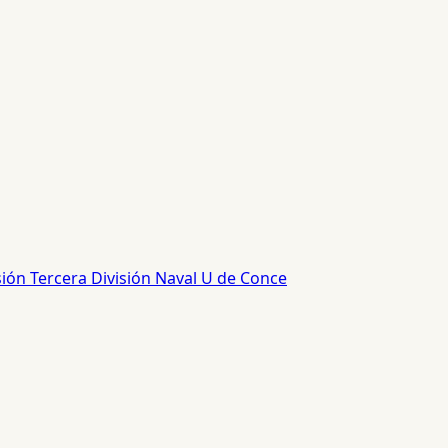
sión
Tercera División
Naval
U de Conce