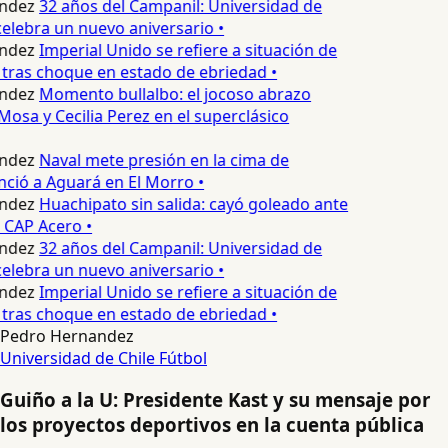
ndez
32 años del Campanil: Universidad de
lebra un nuevo aniversario •
ndez
Imperial Unido se refiere a situación de
tras choque en estado de ebriedad •
ndez
Momento bullalbo: el jocoso abrazo
Mosa y Cecilia Perez en el superclásico
ndez
Naval mete presión en la cima de
nció a Aguará en El Morro •
ndez
Huachipato sin salida: cayó goleado ante
 CAP Acero •
ndez
32 años del Campanil: Universidad de
lebra un nuevo aniversario •
ndez
Imperial Unido se refiere a situación de
tras choque en estado de ebriedad •
Pedro Hernandez
Universidad de Chile
Fútbol
Guiño a la U: Presidente Kast y su mensaje por
los proyectos deportivos en la cuenta pública