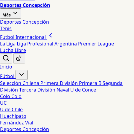
Deportes Concepción
Más
Deportes Concepción
Tenis
Futbol Internacional
La Liga
Liga Profesional Argentina
Premier League
Lucha Libre
Inicio
Fútbol
Selección Chilena
Primera División
Primera B
Segunda
División
Tercera División
Naval
U de Conce
Colo Colo
UC
U de Chile
Huachipato
Fernández Vial
Deportes Concepción