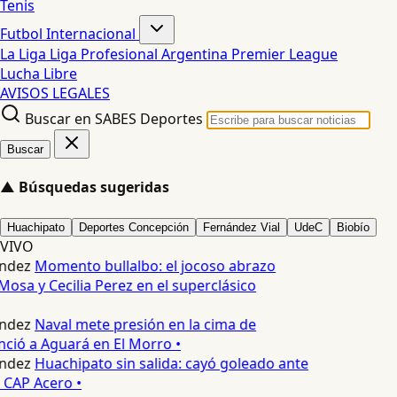
Tenis
Futbol Internacional
La Liga
Liga Profesional Argentina
Premier League
Lucha Libre
AVISOS LEGALES
Buscar en SABES Deportes
Buscar
▲
Búsquedas sugeridas
Huachipato
Deportes Concepción
Fernández Vial
UdeC
Biobío
VIVO
ndez
Momento bullalbo: el jocoso abrazo
Mosa y Cecilia Perez en el superclásico
ndez
Naval mete presión en la cima de
nció a Aguará en El Morro •
ndez
Huachipato sin salida: cayó goleado ante
 CAP Acero •