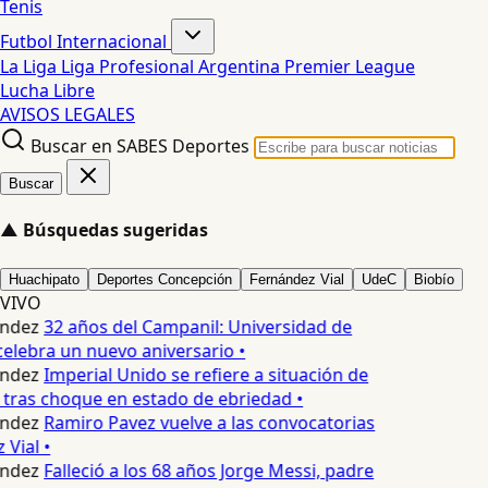
Tenis
Futbol Internacional
La Liga
Liga Profesional Argentina
Premier League
Lucha Libre
AVISOS LEGALES
Buscar en SABES Deportes
Buscar
▲
Búsquedas sugeridas
Huachipato
Deportes Concepción
Fernández Vial
UdeC
Biobío
VIVO
ndez
32 años del Campanil: Universidad de
elebra un nuevo aniversario •
ndez
Imperial Unido se refiere a situación de
 tras choque en estado de ebriedad •
ndez
Ramiro Pavez vuelve a las convocatorias
Vial •
ndez
Falleció a los 68 años Jorge Messi, padre