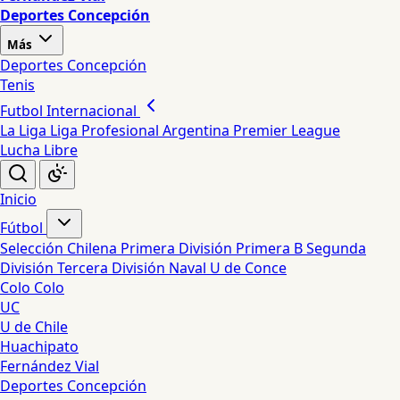
Deportes Concepción
Más
Deportes Concepción
Tenis
Futbol Internacional
La Liga
Liga Profesional Argentina
Premier League
Lucha Libre
Inicio
Fútbol
Selección Chilena
Primera División
Primera B
Segunda
División
Tercera División
Naval
U de Conce
Colo Colo
UC
U de Chile
Huachipato
Fernández Vial
Deportes Concepción