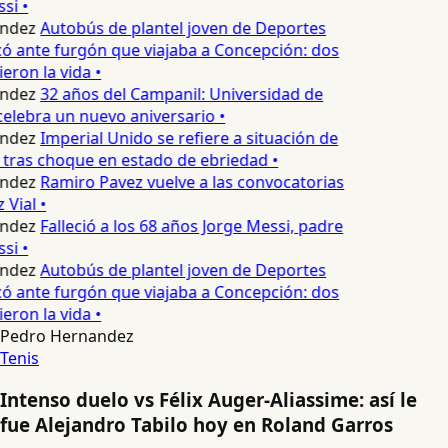
si •
ndez
Autobús de plantel joven de Deportes
 ante furgón que viajaba a Concepción: dos
eron la vida •
ndez
32 años del Campanil: Universidad de
elebra un nuevo aniversario •
ndez
Imperial Unido se refiere a situación de
 tras choque en estado de ebriedad •
ndez
Ramiro Pavez vuelve a las convocatorias
Vial •
ndez
Falleció a los 68 años Jorge Messi, padre
si •
ndez
Autobús de plantel joven de Deportes
 ante furgón que viajaba a Concepción: dos
eron la vida •
Pedro Hernandez
Tenis
Intenso duelo vs Félix Auger-Aliassime: así le
fue Alejandro Tabilo hoy en Roland Garros