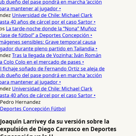
lub dueño del pase pondrá en marcha ‘acción
para mantener al jugador •
ndez
Universidad de Chile: Michael Clark
asta 40 años de cárcel por el caso Sartor •
os
La tarde-noche donde la “Nona” Muñoz
lase de fútbol” a Deportes Concepción •
mágenes sensibles: Grave temporal causa
ador durante pleno partido en Tailandia •
ndez
Tras la llegada de Vozinha: Iván Román
a Colo Colo en el mercado de pases •
l fichaje soñado de Fernando Ortiz se aleja de
lub dueño del pase pondrá en marcha ‘acción
para mantener al jugador •
ndez
Universidad de Chile: Michael Clark
asta 40 años de cárcel por el caso Sartor •
Pedro Hernandez
Deportes Concepción
Fútbol
Joaquín Larrivey da su versión sobre la
expulsión de Diego Carrasco en Deportes