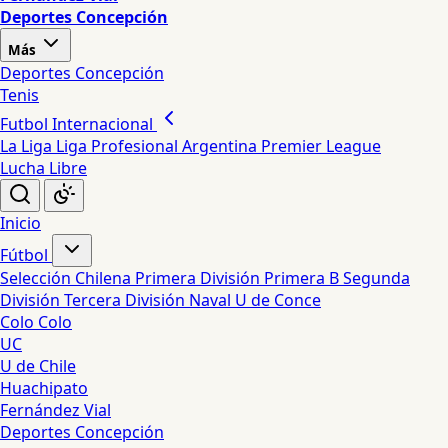
Deportes Concepción
Más
Deportes Concepción
Tenis
Futbol Internacional
La Liga
Liga Profesional Argentina
Premier League
Lucha Libre
Inicio
Fútbol
Selección Chilena
Primera División
Primera B
Segunda
División
Tercera División
Naval
U de Conce
Colo Colo
UC
U de Chile
Huachipato
Fernández Vial
Deportes Concepción