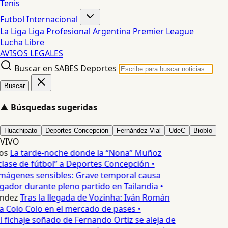
Tenis
Futbol Internacional
La Liga
Liga Profesional Argentina
Premier League
Lucha Libre
AVISOS LEGALES
Buscar en SABES Deportes
Buscar
▲
Búsquedas sugeridas
Huachipato
Deportes Concepción
Fernández Vial
UdeC
Biobío
VIVO
os
La tarde-noche donde la “Nona” Muñoz
lase de fútbol” a Deportes Concepción •
mágenes sensibles: Grave temporal causa
ador durante pleno partido en Tailandia •
ndez
Tras la llegada de Vozinha: Iván Román
a Colo Colo en el mercado de pases •
l fichaje soñado de Fernando Ortiz se aleja de