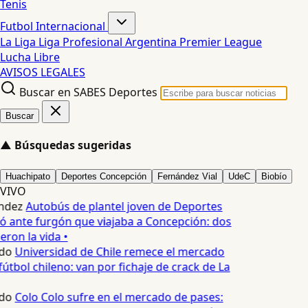
Tenis
Futbol Internacional
La Liga
Liga Profesional Argentina
Premier League
Lucha Libre
AVISOS LEGALES
Buscar en SABES Deportes
Buscar
▲
Búsquedas sugeridas
Huachipato
Deportes Concepción
Fernández Vial
UdeC
Biobío
VIVO
ndez
Autobús de plantel joven de Deportes
 ante furgón que viajaba a Concepción: dos
ron la vida •
do
Universidad de Chile remece el mercado
útbol chileno: van por fichaje de crack de La
do
Colo Colo sufre en el mercado de pases: