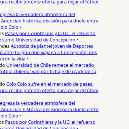
ura recibe potente oferta para dejar el fútbol
egresa la verdadera atmósfera del
 Anuncian histórica decisión para duelo entre
olo Colo •
os
Pasos por Corinthians y la UC: el refuerzo
e sumó Universidad de Concepción •
ndez
Autobús de plantel joven de Deportes
 ante furgón que viajaba a Concepción: dos
ron la vida •
do
Universidad de Chile remece el mercado
útbol chileno: van por fichaje de crack de La
do
Colo Colo sufre en el mercado de pases:
ura recibe potente oferta para dejar el fútbol
egresa la verdadera atmósfera del
 Anuncian histórica decisión para duelo entre
olo Colo •
os
Pasos por Corinthians y la UC: el refuerzo
e sumó Universidad de Concepción •