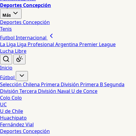
Deportes Concepción
Más
Deportes Concepción
Tenis
Futbol Internacional
La Liga
Liga Profesional Argentina
Premier League
Lucha Libre
Inicio
Fútbol
Selección Chilena
Primera División
Primera B
Segunda
División
Tercera División
Naval
U de Conce
Colo Colo
UC
U de Chile
Huachipato
Fernández Vial
Deportes Concepción