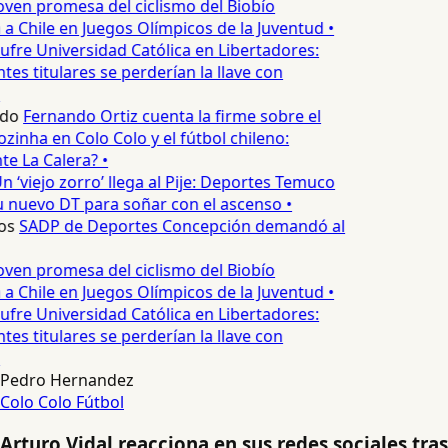
oven promesa del ciclismo del Biobío
a Chile en Juegos Olímpicos de la Juventud •
ufre Universidad Católica en Libertadores:
es titulares se perderían la llave con
edo
Fernando Ortiz cuenta la firme sobre el
zinha en Colo Colo y el fútbol chileno:
e La Calera? •
n ‘viejo zorro’ llega al Pije: Deportes Temuco
 nuevo DT para soñar con el ascenso •
os
SADP de Deportes Concepción demandó al
oven promesa del ciclismo del Biobío
a Chile en Juegos Olímpicos de la Juventud •
ufre Universidad Católica en Libertadores:
es titulares se perderían la llave con
Pedro Hernandez
Colo Colo
Fútbol
Arturo Vidal reacciona en sus redes sociales tras