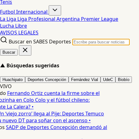
Tenis
Futbol Internacional
La Liga
Liga Profesional Argentina
Premier League
Lucha Libre
AVISOS LEGALES
Buscar en SABES Deportes
Buscar
▲
Búsquedas sugeridas
Huachipato
Deportes Concepción
Fernández Vial
UdeC
Biobío
VIVO
edo
Fernando Ortiz cuenta la firme sobre el
zinha en Colo Colo y el fútbol chileno:
e La Calera? •
n ‘viejo zorro’ llega al Pije: Deportes Temuco
 nuevo DT para soñar con el ascenso •
os
SADP de Deportes Concepción demandó al