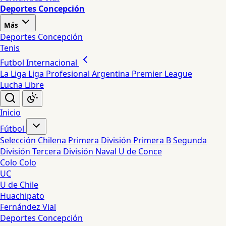
Deportes Concepción
Más
Deportes Concepción
Tenis
Futbol Internacional
La Liga
Liga Profesional Argentina
Premier League
Lucha Libre
Inicio
Fútbol
Selección Chilena
Primera División
Primera B
Segunda
División
Tercera División
Naval
U de Conce
Colo Colo
UC
U de Chile
Huachipato
Fernández Vial
Deportes Concepción