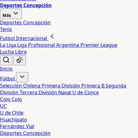
Deportes Concepción
Más
Deportes Concepción
Tenis
Futbol Internacional
La Liga
Liga Profesional Argentina
Premier League
Lucha Libre
Inicio
Fútbol
Selección Chilena
Primera División
Primera B
Segunda
División
Tercera División
Naval
U de Conce
Colo Colo
UC
U de Chile
Huachipato
Fernández Vial
Deportes Concepción