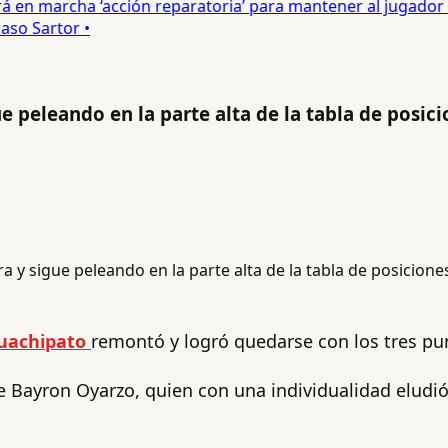
 en marcha ‘acción reparatoria’ para mantener al jugador •
so Sartor •
e peleando en la parte alta de la tabla de posic
uachipato
remontó y logró quedarse con los tres p
 Bayron Oyarzo, quien con una individualidad eludió 