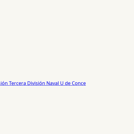
sión
Tercera División
Naval
U de Conce