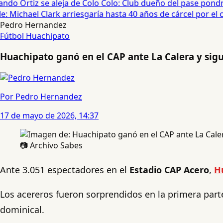
do Ortiz se aleja de Colo Colo: Club dueño del pase pondrá
 Michael Clark arriesgaría hasta 40 años de cárcel por el ca
Pedro Hernandez
Fútbol
Huachipato
Huachipato ganó en el CAP ante La Calera y sigu
Por Pedro Hernandez
17 de mayo de 2026, 14:37
📷 Archivo Sabes
Ante 3.051 espectadores en el
Estadio CAP Acero
,
H
Los acereros fueron sorprendidos en la primera parte
dominical.