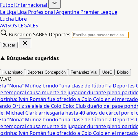
Futbol Internacional
La Liga
Liga Profesional Argentina
Premier League
Lucha Libre
AVISOS LEGALES
Buscar en SABES Deportes
Buscar
▲
Búsquedas sugeridas
Huachipato
Deportes Concepción
Fernández Vial
UdeC
Biobío
VIVO
a “Nona” Muñoz brindó “una clase de fútbol” a Deportes Co
temporal causa muerte de jugador durante pleno partido en
ozinha: Iván Román fue ofrecido a Colo Colo en el mercado d
do Ortiz se aleja de Colo Colo: Club dueño del pase pondrá
 Michael Clark arriesgaría hasta 40 años de cárcel por el ca
a “Nona” Muñoz brindó “una clase de fútbol” a Deportes Co
temporal causa muerte de jugador durante pleno partido en
ozinha: Iván Román fue ofrecido a Colo Colo en el mercado d