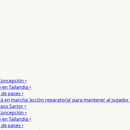
ncepción •
 Tailandia •
e pases •
 en marcha ‘acción reparatoria’ para mantener al jugador •
so Sartor •
ncepción •
 Tailandia •
e pases •