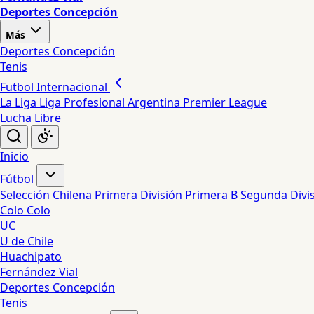
Deportes Concepción
Más
Deportes Concepción
Tenis
Futbol Internacional
La Liga
Liga Profesional Argentina
Premier League
Lucha Libre
Inicio
Fútbol
Selección Chilena
Primera División
Primera B
Segunda Divi
Colo Colo
UC
U de Chile
Huachipato
Fernández Vial
Deportes Concepción
Tenis