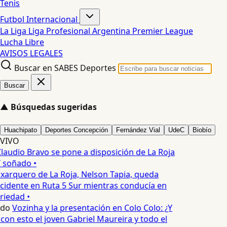
Tenis
Futbol Internacional
La Liga
Liga Profesional Argentina
Premier League
Lucha Libre
AVISOS LEGALES
Buscar en SABES Deportes
Buscar
▲
Búsquedas sugeridas
Huachipato
Deportes Concepción
Fernández Vial
UdeC
Biobío
VIVO
laudio Bravo se pone a disposición de La Roja
T soñado •
xarquero de La Roja, Nelson Tapia, queda
ccidente en Ruta 5 Sur mientras conducía en
riedad •
edo
Vozinha y la presentación en Colo Colo: ¿Y
on esto el joven Gabriel Maureira y todo el