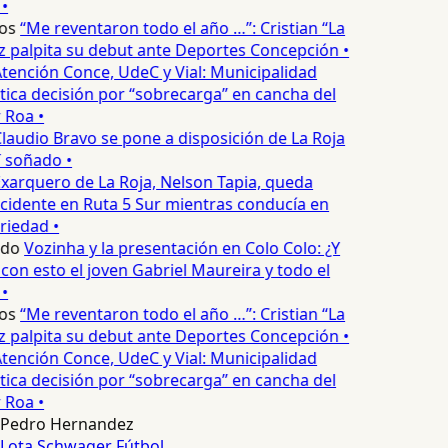
•
os
“Me reventaron todo el año …”: Cristian “La
palpita su debut ante Deportes Concepción •
tención Conce, UdeC y Vial: Municipalidad
tica decisión por “sobrecarga” en cancha del
 Roa •
laudio Bravo se pone a disposición de La Roja
T soñado •
xarquero de La Roja, Nelson Tapia, queda
ccidente en Ruta 5 Sur mientras conducía en
riedad •
edo
Vozinha y la presentación en Colo Colo: ¿Y
on esto el joven Gabriel Maureira y todo el
•
os
“Me reventaron todo el año …”: Cristian “La
palpita su debut ante Deportes Concepción •
tención Conce, UdeC y Vial: Municipalidad
tica decisión por “sobrecarga” en cancha del
 Roa •
Pedro Hernandez
Lota Schwager
Fútbol