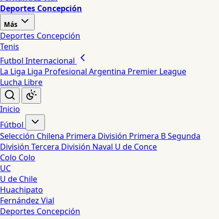
Deportes Concepción
Más
Deportes Concepción
Tenis
Futbol Internacional
La Liga
Liga Profesional Argentina
Premier League
Lucha Libre
Inicio
Fútbol
Selección Chilena
Primera División
Primera B
Segunda
División
Tercera División
Naval
U de Conce
Colo Colo
UC
U de Chile
Huachipato
Fernández Vial
Deportes Concepción