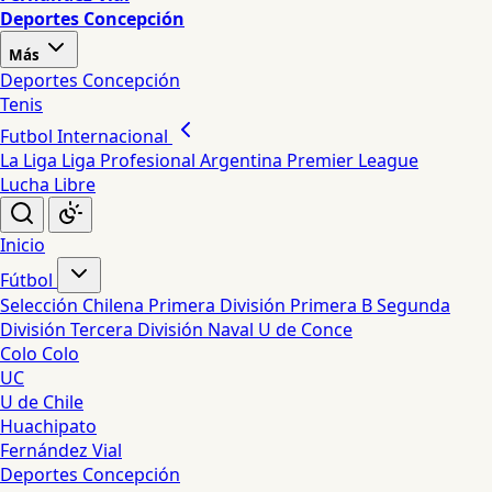
Deportes Concepción
Más
Deportes Concepción
Tenis
Futbol Internacional
La Liga
Liga Profesional Argentina
Premier League
Lucha Libre
Inicio
Fútbol
Selección Chilena
Primera División
Primera B
Segunda
División
Tercera División
Naval
U de Conce
Colo Colo
UC
U de Chile
Huachipato
Fernández Vial
Deportes Concepción