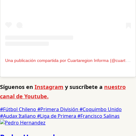
U
na publicación compartida por Cuartaregion Informa (@cuartaregioninforma)
Síguenos en
Instagram
y suscríbete a
nuestro
canal de Youtube.
#Fútbol Chileno
#Primera División
#Coquimbo Unido
#Audax Italiano
#Liga de Primera
#Francisco Salinas