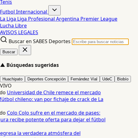
Tenis
Futbol Internacional
La Liga
Liga Profesional Argentina
Premier League
Lucha Libre
AVISOS LEGALES
Buscar en SABES Deportes
Buscar
▲
Búsquedas sugeridas
Huachipato
Deportes Concepción
Fernández Vial
UdeC
Biobío
VIVO
edo
Universidad de Chile remece el mercado
fútbol chileno: van por fichaje de crack de La
edo
Colo Colo sufre en el mercado de pases:
ura recibe potente oferta para dejar el fútbol
egresa la verdadera atmósfera del