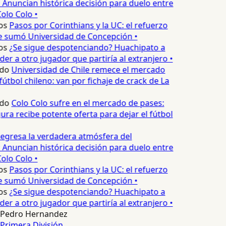
 Anuncian histórica decisión para duelo entre
olo Colo •
os
Pasos por Corinthians y la UC: el refuerzo
e sumó Universidad de Concepción •
os
¿Se sigue despotenciando? Huachipato a
er a otro jugador que partiría al extranjero •
edo
Universidad de Chile remece el mercado
fútbol chileno: van por fichaje de crack de La
edo
Colo Colo sufre en el mercado de pases:
ura recibe potente oferta para dejar el fútbol
egresa la verdadera atmósfera del
 Anuncian histórica decisión para duelo entre
olo Colo •
os
Pasos por Corinthians y la UC: el refuerzo
e sumó Universidad de Concepción •
os
¿Se sigue despotenciando? Huachipato a
er a otro jugador que partiría al extranjero •
Pedro Hernandez
Primera División