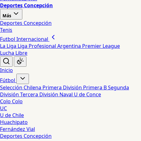
Deportes Concepción
Más
Deportes Concepción
Tenis
Futbol Internacional
La Liga
Liga Profesional Argentina
Premier League
Lucha Libre
Inicio
Fútbol
Selección Chilena
Primera División
Primera B
Segunda
División
Tercera División
Naval
U de Conce
Colo Colo
UC
U de Chile
Huachipato
Fernández Vial
Deportes Concepción