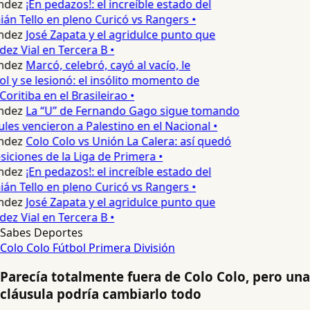
ndez
¡En pedazos!: el increíble estado del
n Tello en pleno Curicó vs Rangers •
ndez
José Zapata y el agridulce punto que
z Vial en Tercera B •
ndez
Marcó, celebró, cayó al vacío, le
l y se lesionó: el insólito momento de
oritiba en el Brasileirao •
ndez
La “U” de Fernando Gago sigue tomando
les vencieron a Palestino en el Nacional •
ndez
Colo Colo vs Unión La Calera: así quedó
siciones de la Liga de Primera •
ndez
¡En pedazos!: el increíble estado del
n Tello en pleno Curicó vs Rangers •
ndez
José Zapata y el agridulce punto que
z Vial en Tercera B •
Sabes Deportes
Colo Colo
Fútbol
Primera División
Parecía totalmente fuera de Colo Colo, pero una
cláusula podría cambiarlo todo