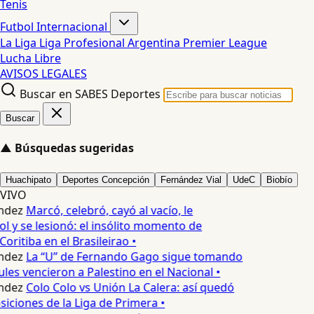
Tenis
Futbol Internacional
La Liga
Liga Profesional Argentina
Premier League
Lucha Libre
AVISOS LEGALES
Buscar en SABES Deportes
Buscar
▲
Búsquedas sugeridas
Huachipato
Deportes Concepción
Fernández Vial
UdeC
Biobío
VIVO
ndez
Marcó, celebró, cayó al vacío, le
l y se lesionó: el insólito momento de
oritiba en el Brasileirao •
ndez
La “U” de Fernando Gago sigue tomando
les vencieron a Palestino en el Nacional •
ndez
Colo Colo vs Unión La Calera: así quedó
siciones de la Liga de Primera •