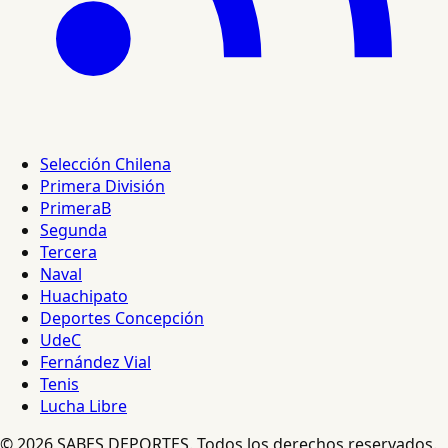
Selección Chilena
Primera División
PrimeraB
Segunda
Tercera
Naval
Huachipato
Deportes Concepción
UdeC
Fernández Vial
Tenis
Lucha Libre
© 2026 SABES DEPORTES. Todos los derechos reservados.