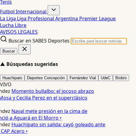
Tenis
Futbol Internacional
La Liga
Liga Profesional Argentina
Premier League
Lucha Libre
AVISOS LEGALES
Buscar en SABES Deportes
Buscar
▲
Búsquedas sugeridas
Huachipato
Deportes Concepción
Fernández Vial
UdeC
Biobío
VIVO
ndez
Momento bullalbo: el jocoso abrazo
Mosa y Cecilia Perez en el superclásico
ndez
Naval mete presión en la cima de
nció a Aguará en El Morro •
ndez
Huachipato sin salida: cayó goleado ante
 CAP Acero •