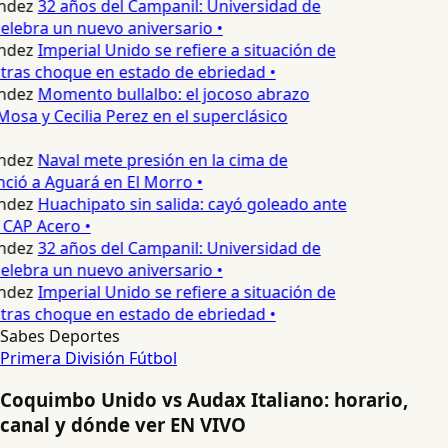
ndez
32 años del Campanil: Universidad de
lebra un nuevo aniversario •
ndez
Imperial Unido se refiere a situación de
tras choque en estado de ebriedad •
ndez
Momento bullalbo: el jocoso abrazo
Mosa y Cecilia Perez en el superclásico
ndez
Naval mete presión en la cima de
nció a Aguará en El Morro •
ndez
Huachipato sin salida: cayó goleado ante
 CAP Acero •
ndez
32 años del Campanil: Universidad de
lebra un nuevo aniversario •
ndez
Imperial Unido se refiere a situación de
tras choque en estado de ebriedad •
Sabes Deportes
Primera División
Fútbol
Coquimbo Unido vs Audax Italiano: horario,
canal y dónde ver EN VIVO