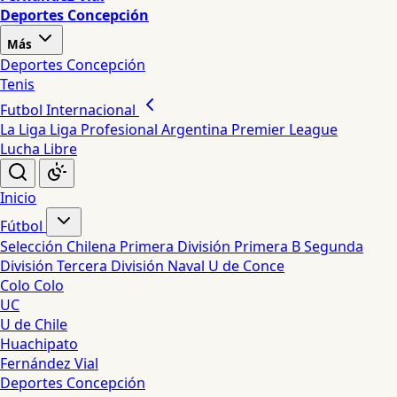
Deportes Concepción
Más
Deportes Concepción
Tenis
Futbol Internacional
La Liga
Liga Profesional Argentina
Premier League
Lucha Libre
Inicio
Fútbol
Selección Chilena
Primera División
Primera B
Segunda
División
Tercera División
Naval
U de Conce
Colo Colo
UC
U de Chile
Huachipato
Fernández Vial
Deportes Concepción