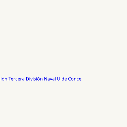
sión
Tercera División
Naval
U de Conce