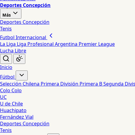
Deportes Concepción
Más
Deportes Concepción
Tenis
Futbol Internacional
La Liga
Liga Profesional Argentina
Premier League
Lucha Libre
Inicio
Fútbol
Selección Chilena
Primera División
Primera B
Segunda Divi
Colo Colo
UC
U de Chile
Huachipato
Fernández Vial
Deportes Concepción
Tenis