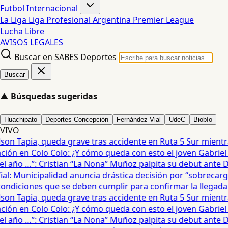
Futbol Internacional
La Liga
Liga Profesional Argentina
Premier League
Lucha Libre
AVISOS LEGALES
Buscar en SABES Deportes
Buscar
▲
Búsquedas sugeridas
Huachipato
Deportes Concepción
Fernández Vial
UdeC
Biobío
VIVO
on Tapia, queda grave tras accidente en Ruta 5 Sur mientra
ón en Colo Colo: ¿Y cómo queda con esto el joven Gabriel Ma
 año …”: Cristian “La Nona” Muñoz palpita su debut ante De
: Municipalidad anuncia drástica decisión por “sobrecarga”
diciones que se deben cumplir para confirmar la llegada de
on Tapia, queda grave tras accidente en Ruta 5 Sur mientra
ón en Colo Colo: ¿Y cómo queda con esto el joven Gabriel Ma
 año …”: Cristian “La Nona” Muñoz palpita su debut ante De