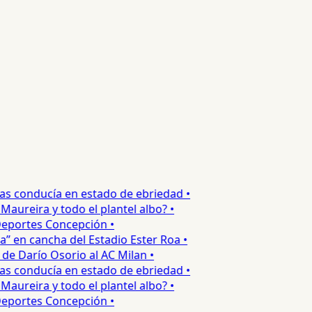
s conducía en estado de ebriedad •
ureira y todo el plantel albo? •
portes Concepción •
 en cancha del Estadio Ester Roa •
 Darío Osorio al AC Milan •
s conducía en estado de ebriedad •
ureira y todo el plantel albo? •
portes Concepción •