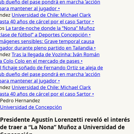
ub dueño del pase pondrá en marcha ‘acción
para mantener al jugador •
ndez
Universidad de Chile: Michael Clark
sta 40 años de cárcel por el caso Sartor •
os
La tarde-noche donde la “Nona” Muñoz
lase de fútbol” a Deportes Concepción •
mágenes sensibles: Grave temporal causa
ador durante pleno partido en Tailandia •
ndez
Tras la llegada de Vozinha: Iván Román
a Colo Colo en el mercado de pases •
l fichaje soñado de Fernando Ortiz se aleja de
ub dueño del pase pondrá en marcha ‘acción
para mantener al jugador •
ndez
Universidad de Chile: Michael Clark
sta 40 años de cárcel por el caso Sartor •
Pedro Hernandez
Universidad de Concepción
Presidente Agustín Lorenzetti reveló el interés
de traer a “La Nona” Muñoz a Universidad de