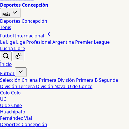
Deportes Concepción
Más
Deportes Concepción
Tenis
Futbol Internacional
La Liga
Liga Profesional Argentina
Premier League
Lucha Libre
Inicio
Fútbol
Selección Chilena
Primera División
Primera B
Segunda
División
Tercera División
Naval
U de Conce
Colo Colo
UC
U de Chile
Huachipato
Fernández Vial
Deportes Concepción