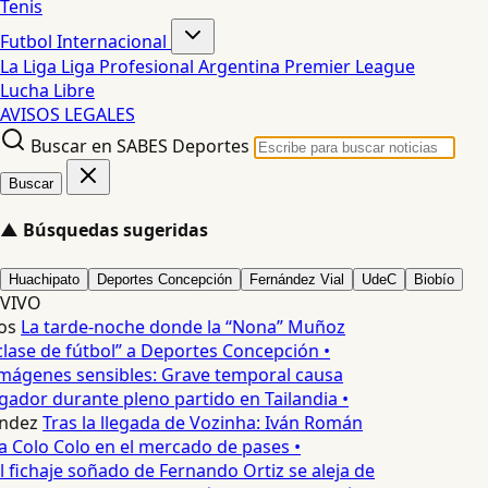
Tenis
Futbol Internacional
La Liga
Liga Profesional Argentina
Premier League
Lucha Libre
AVISOS LEGALES
Buscar en SABES Deportes
Buscar
▲
Búsquedas sugeridas
Huachipato
Deportes Concepción
Fernández Vial
UdeC
Biobío
VIVO
os
La tarde-noche donde la “Nona” Muñoz
lase de fútbol” a Deportes Concepción •
mágenes sensibles: Grave temporal causa
ador durante pleno partido en Tailandia •
ndez
Tras la llegada de Vozinha: Iván Román
a Colo Colo en el mercado de pases •
l fichaje soñado de Fernando Ortiz se aleja de