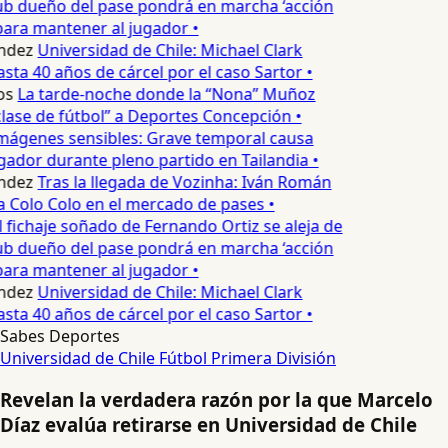
ub dueño del pase pondrá en marcha ‘acción
para mantener al jugador •
ndez
Universidad de Chile: Michael Clark
sta 40 años de cárcel por el caso Sartor •
os
La tarde-noche donde la “Nona” Muñoz
lase de fútbol” a Deportes Concepción •
mágenes sensibles: Grave temporal causa
ador durante pleno partido en Tailandia •
ndez
Tras la llegada de Vozinha: Iván Román
a Colo Colo en el mercado de pases •
l fichaje soñado de Fernando Ortiz se aleja de
ub dueño del pase pondrá en marcha ‘acción
para mantener al jugador •
ndez
Universidad de Chile: Michael Clark
sta 40 años de cárcel por el caso Sartor •
Sabes Deportes
Universidad de Chile
Fútbol
Primera División
Revelan la verdadera razón por la que Marcelo
Díaz evalúa retirarse en Universidad de Chile