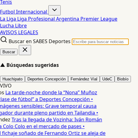
Tenis
Futbol Internacional
La Liga
Liga Profesional Argentina
Premier League
Lucha Libre
AVISOS LEGALES
Buscar en SABES Deportes
Buscar
▲
Búsquedas sugeridas
Huachipato
Deportes Concepción
Fernández Vial
UdeC
Biobío
VIVO
os
La tarde-noche donde la “Nona” Muñoz
lase de fútbol” a Deportes Concepción •
mágenes sensibles: Grave temporal causa
ador durante pleno partido en Tailandia •
ndez
Tras la llegada de Vozinha: Iván Román
a Colo Colo en el mercado de pases •
l fichaje soñado de Fernando Ortiz se aleja de