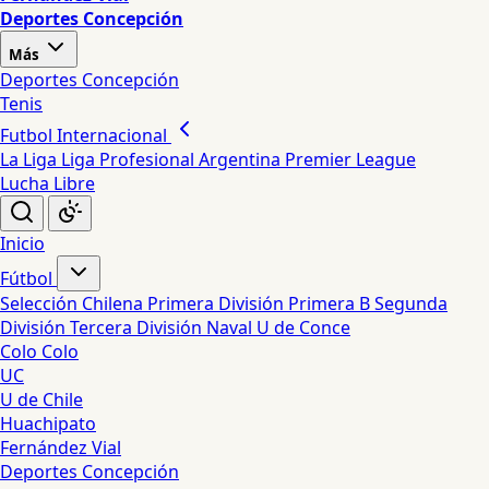
Deportes Concepción
Más
Deportes Concepción
Tenis
Futbol Internacional
La Liga
Liga Profesional Argentina
Premier League
Lucha Libre
Inicio
Fútbol
Selección Chilena
Primera División
Primera B
Segunda
División
Tercera División
Naval
U de Conce
Colo Colo
UC
U de Chile
Huachipato
Fernández Vial
Deportes Concepción