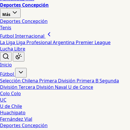
Deportes Concepción
Más
Deportes Concepción
Tenis
Futbol Internacional
La Liga
Liga Profesional Argentina
Premier League
Lucha Libre
Inicio
Fútbol
Selección Chilena
Primera División
Primera B
Segunda
División
Tercera División
Naval
U de Conce
Colo Colo
UC
U de Chile
Huachipato
Fernández Vial
Deportes Concepción