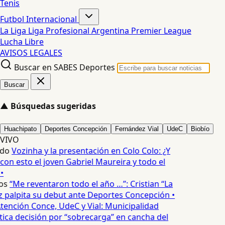
Tenis
Futbol Internacional
La Liga
Liga Profesional Argentina
Premier League
Lucha Libre
AVISOS LEGALES
Buscar en SABES Deportes
Buscar
▲
Búsquedas sugeridas
Huachipato
Deportes Concepción
Fernández Vial
UdeC
Biobío
VIVO
edo
Vozinha y la presentación en Colo Colo: ¿Y
n esto el joven Gabriel Maureira y todo el
•
os
“Me reventaron todo el año …”: Cristian “La
palpita su debut ante Deportes Concepción •
tención Conce, UdeC y Vial: Municipalidad
ica decisión por “sobrecarga” en cancha del