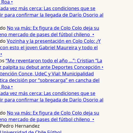
 Roa •
ada vez más cerca: Las condiciones que se
 para confirmar la llegada de Darío Osorio al
edo
No va más: Ex figura de Colo Colo deja su
no mercado de pases del fútbol chileno •
edo
Vozinha y la presentación en Colo Colo: ¿Y
n esto el joven Gabriel Maureira y todo el
•
os
“Me reventaron todo el año …”: Cristian “La
palpita su debut ante Deportes Concepción •
tención Conce, UdeC y Vial: Municipalidad
ica decisión por “sobrecarga” en cancha del
 Roa •
ada vez más cerca: Las condiciones que se
 para confirmar la llegada de Darío Osorio al
edo
No va más: Ex figura de Colo Colo deja su
no mercado de pases del fútbol chileno •
Pedro Hernandez
Universidad de Chile
Fútbol