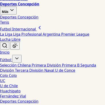
Deportes Concepción
Más
Deportes Concepción
Tenis
Futbol Internacional
La Liga
Liga Profesional Argentina
Premier League
Lucha Libre
Inicio
Fútbol
Selección Chilena
Primera División
Primera B
Segunda
División
Tercera División
Naval
U de Conce
Colo Colo
UC
U de Chile
Huachipato
Fernández Vial
Deportes Concepción