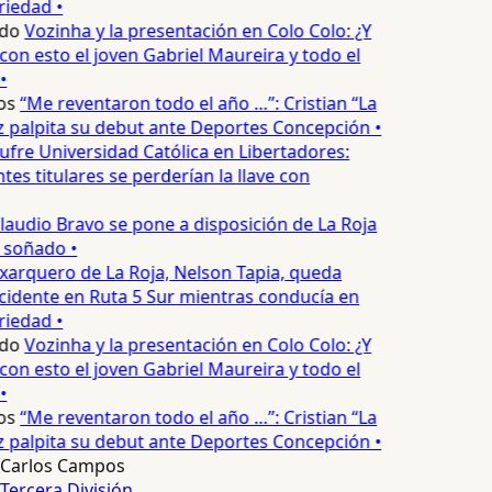
iedad •
do
Vozinha y la presentación en Colo Colo: ¿Y
n esto el joven Gabriel Maureira y todo el
•
os
“Me reventaron todo el año …”: Cristian “La
palpita su debut ante Deportes Concepción •
ufre Universidad Católica en Libertadores:
es titulares se perderían la llave con
laudio Bravo se pone a disposición de La Roja
 soñado •
xarquero de La Roja, Nelson Tapia, queda
cidente en Ruta 5 Sur mientras conducía en
iedad •
do
Vozinha y la presentación en Colo Colo: ¿Y
n esto el joven Gabriel Maureira y todo el
•
os
“Me reventaron todo el año …”: Cristian “La
palpita su debut ante Deportes Concepción •
Carlos Campos
Tercera División