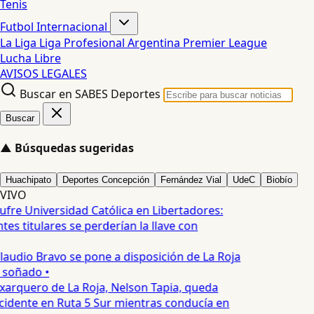
Tenis
Futbol Internacional
La Liga
Liga Profesional Argentina
Premier League
Lucha Libre
AVISOS LEGALES
Buscar en SABES Deportes
Buscar
▲
Búsquedas sugeridas
Huachipato
Deportes Concepción
Fernández Vial
UdeC
Biobío
VIVO
ufre Universidad Católica en Libertadores:
es titulares se perderían la llave con
laudio Bravo se pone a disposición de La Roja
 soñado •
xarquero de La Roja, Nelson Tapia, queda
cidente en Ruta 5 Sur mientras conducía en