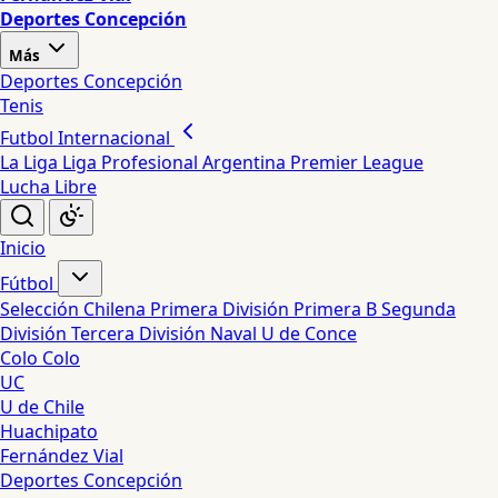
Deportes Concepción
Más
Deportes Concepción
Tenis
Futbol Internacional
La Liga
Liga Profesional Argentina
Premier League
Lucha Libre
Inicio
Fútbol
Selección Chilena
Primera División
Primera B
Segunda
División
Tercera División
Naval
U de Conce
Colo Colo
UC
U de Chile
Huachipato
Fernández Vial
Deportes Concepción