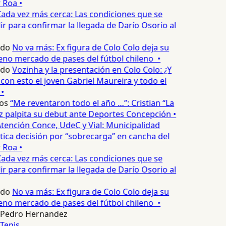
 Roa •
ada vez más cerca: Las condiciones que se
 para confirmar la llegada de Darío Osorio al
edo
No va más: Ex figura de Colo Colo deja su
eno mercado de pases del fútbol chileno •
edo
Vozinha y la presentación en Colo Colo: ¿Y
n esto el joven Gabriel Maureira y todo el
•
os
“Me reventaron todo el año …”: Cristian “La
palpita su debut ante Deportes Concepción •
tención Conce, UdeC y Vial: Municipalidad
ica decisión por “sobrecarga” en cancha del
 Roa •
ada vez más cerca: Las condiciones que se
 para confirmar la llegada de Darío Osorio al
edo
No va más: Ex figura de Colo Colo deja su
eno mercado de pases del fútbol chileno •
Pedro Hernandez
Tenis