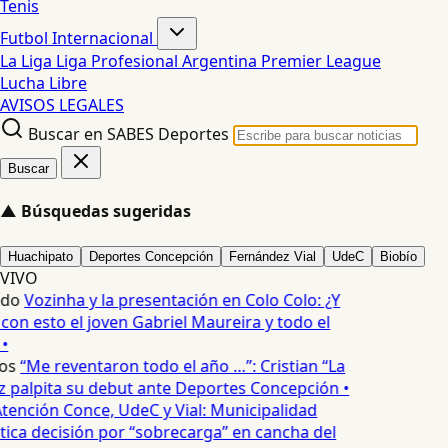
Tenis
Futbol Internacional
La Liga
Liga Profesional Argentina
Premier League
Lucha Libre
AVISOS LEGALES
Buscar en SABES Deportes
Buscar
▲
Búsquedas sugeridas
Huachipato
Deportes Concepción
Fernández Vial
UdeC
Biobío
VIVO
edo
Vozinha y la presentación en Colo Colo: ¿Y
n esto el joven Gabriel Maureira y todo el
•
os
“Me reventaron todo el año …”: Cristian “La
palpita su debut ante Deportes Concepción •
tención Conce, UdeC y Vial: Municipalidad
ica decisión por “sobrecarga” en cancha del