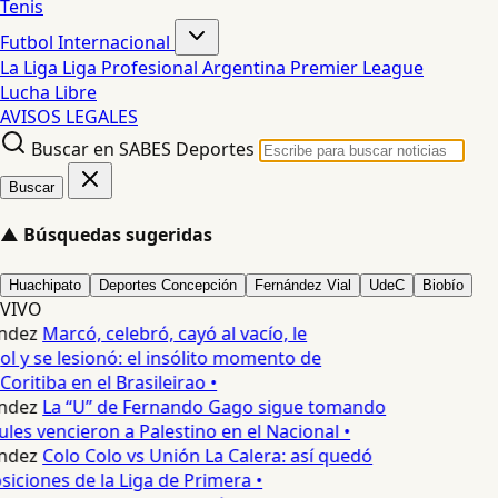
Tenis
Futbol Internacional
La Liga
Liga Profesional Argentina
Premier League
Lucha Libre
AVISOS LEGALES
Buscar en SABES Deportes
Buscar
▲
Búsquedas sugeridas
Huachipato
Deportes Concepción
Fernández Vial
UdeC
Biobío
VIVO
ndez
Marcó, celebró, cayó al vacío, le
ol y se lesionó: el insólito momento de
Coritiba en el Brasileirao •
ndez
La “U” de Fernando Gago sigue tomando
les vencieron a Palestino en el Nacional •
ndez
Colo Colo vs Unión La Calera: así quedó
siciones de la Liga de Primera •