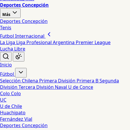
Deportes Concepción
Más
Deportes Concepción
Tenis
Futbol Internacional
La Liga
Liga Profesional Argentina
Premier League
Lucha Libre
Inicio
Fútbol
Selección Chilena
Primera División
Primera B
Segunda
División
Tercera División
Naval
U de Conce
Colo Colo
UC
U de Chile
Huachipato
Fernández Vial
Deportes Concepción