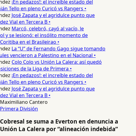
ndez
¡En pedazos!: el increíble estado del
n Tello en pleno Curicó vs Rangers •
ndez
José Zapata y el agridulce punto que
z Vial en Tercera B •
ndez
Marcó, celebró, cayó al vacío, le
ol y se lesionó: el insólito momento de
Coritiba en el Brasileirao •
ndez
La “U” de Fernando Gago sigue tomando
les vencieron a Palestino en el Nacional •
ndez
Colo Colo vs Unión La Calera: así quedó
siciones de la Liga de Primera •
ndez
¡En pedazos!: el increíble estado del
n Tello en pleno Curicó vs Rangers •
ndez
José Zapata y el agridulce punto que
z Vial en Tercera B •
Maximiliano Cantero
Primera División
Cobresal se suma a Everton en denuncia a
Unión La Calera por “alineación indebida”