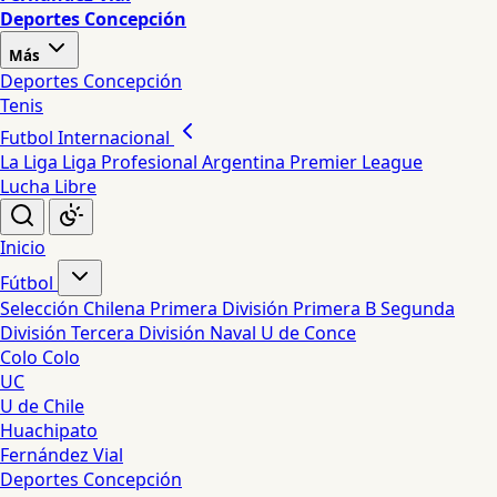
Deportes Concepción
Más
Deportes Concepción
Tenis
Futbol Internacional
La Liga
Liga Profesional Argentina
Premier League
Lucha Libre
Inicio
Fútbol
Selección Chilena
Primera División
Primera B
Segunda
División
Tercera División
Naval
U de Conce
Colo Colo
UC
U de Chile
Huachipato
Fernández Vial
Deportes Concepción