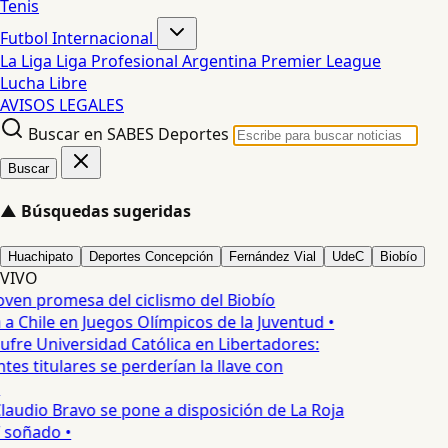
Tenis
Futbol Internacional
La Liga
Liga Profesional Argentina
Premier League
Lucha Libre
AVISOS LEGALES
Buscar en SABES Deportes
Buscar
▲
Búsquedas sugeridas
Huachipato
Deportes Concepción
Fernández Vial
UdeC
Biobío
VIVO
oven promesa del ciclismo del Biobío
a Chile en Juegos Olímpicos de la Juventud •
ufre Universidad Católica en Libertadores:
es titulares se perderían la llave con
laudio Bravo se pone a disposición de La Roja
T soñado •