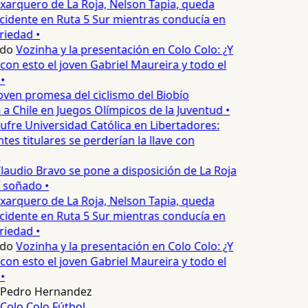
xarquero de La Roja, Nelson Tapia, queda
cidente en Ruta 5 Sur mientras conducía en
iedad •
edo
Vozinha y la presentación en Colo Colo: ¿Y
n esto el joven Gabriel Maureira y todo el
•
oven promesa del ciclismo del Biobío
a Chile en Juegos Olímpicos de la Juventud •
ufre Universidad Católica en Libertadores:
es titulares se perderían la llave con
laudio Bravo se pone a disposición de La Roja
T soñado •
xarquero de La Roja, Nelson Tapia, queda
cidente en Ruta 5 Sur mientras conducía en
iedad •
edo
Vozinha y la presentación en Colo Colo: ¿Y
n esto el joven Gabriel Maureira y todo el
•
Pedro Hernandez
Colo Colo
Fútbol