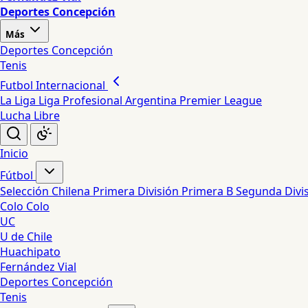
Deportes Concepción
Más
Deportes Concepción
Tenis
Futbol Internacional
La Liga
Liga Profesional Argentina
Premier League
Lucha Libre
Inicio
Fútbol
Selección Chilena
Primera División
Primera B
Segunda Divi
Colo Colo
UC
U de Chile
Huachipato
Fernández Vial
Deportes Concepción
Tenis