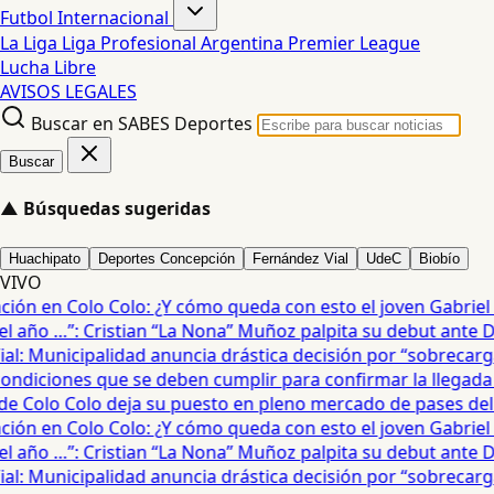
Futbol Internacional
La Liga
Liga Profesional Argentina
Premier League
Lucha Libre
AVISOS LEGALES
Buscar en SABES Deportes
Buscar
▲
Búsquedas sugeridas
Huachipato
Deportes Concepción
Fernández Vial
UdeC
Biobío
VIVO
ón en Colo Colo: ¿Y cómo queda con esto el joven Gabriel Ma
año …”: Cristian “La Nona” Muñoz palpita su debut ante De
: Municipalidad anuncia drástica decisión por “sobrecarga”
diciones que se deben cumplir para confirmar la llegada de
e Colo Colo deja su puesto en pleno mercado de pases del fú
ón en Colo Colo: ¿Y cómo queda con esto el joven Gabriel Ma
año …”: Cristian “La Nona” Muñoz palpita su debut ante De
: Municipalidad anuncia drástica decisión por “sobrecarga”