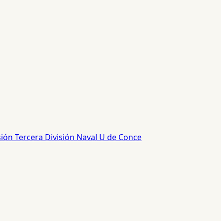
sión
Tercera División
Naval
U de Conce