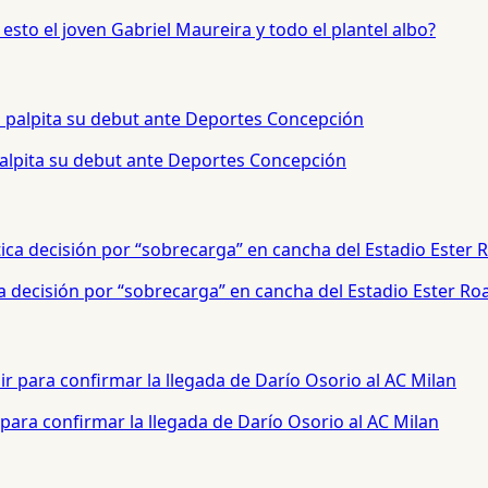
sto el joven Gabriel Maureira y todo el plantel albo?
palpita su debut ante Deportes Concepción
a decisión por “sobrecarga” en cancha del Estadio Ester Ro
para confirmar la llegada de Darío Osorio al AC Milan